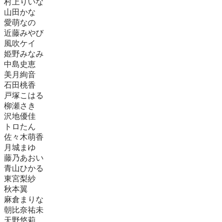
村上りいな
山田かな
愛萌なの
近藤みやび
風吹ケイ
姫野みなみ
中島史恵
美月絢音
石田桃香
戸塚こはる
柳瀬さき
沢地優佳
トロたん
佐々木萌香
月城まゆ
藤乃あおい
青山ひかる
東宮梨紗
秋本翼
麻倉まりな
朝比奈祐未
天野悠莉