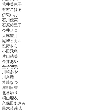
荒井美恵子
有村こはる
伊織いお
石川優実
石原佑里子
今井メロ
大塚聖月
尾崎ヒカル
忍野さら
小田飛鳥
片山萌美
金井あや
金子智美
川崎あや
川奈栞
希崎なつ
岸明日香
北谷ゆり
桐山瑠衣
久保田あさみ
黒木茉莉花