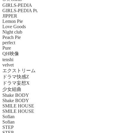
GIRLS-PEDIA
GIRLS-PEDIA Pt.
JIPPER
Lemon Pie
Love Goods
Night club
Peach Pie
perfect
Pure
QH映像
tenshi
velvet
エクストリーム
ドラマ快感Z
ドラマ妄想X
少女組曲
Shake BODY
Shake BODY
SMILE HOUSE
SMILE HOUSE
Sofian
Sofian
STEP
STEP