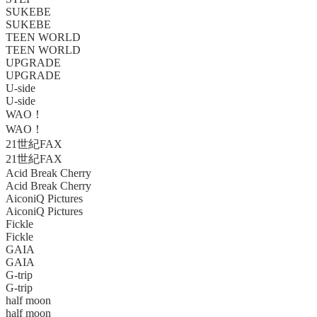
SUKEBE
SUKEBE
TEEN WORLD
TEEN WORLD
UPGRADE
UPGRADE
U-side
U-side
WAO！
WAO！
21世紀FAX
21世紀FAX
Acid Break Cherry
Acid Break Cherry
AiconiQ Pictures
AiconiQ Pictures
Fickle
Fickle
GAIA
GAIA
G-trip
G-trip
half moon
half moon