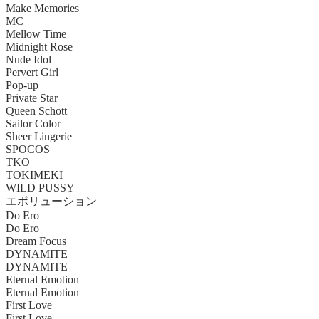
Make Memories
MC
Mellow Time
Midnight Rose
Nude Idol
Pervert Girl
Pop-up
Private Star
Queen Schott
Sailor Color
Sheer Lingerie
SPOCOS
TKO
TOKIMEKI
WILD PUSSY
エボリューション
Do Ero
Do Ero
Dream Focus
DYNAMITE
DYNAMITE
Eternal Emotion
Eternal Emotion
First Love
First Love