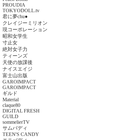
PROUDIA
TOKYODOLL.tv
君に夢chu●
クレイジーミリオン
現コーポレーション
昭和女学生
寸止女
絶対女子力
ティーンズ
天使の放課後
ナイスエイジ
富士山出版
GAROIMPACT
GAROIMPACT
ギルド
Material
claque80
DIGITAL FRESH
GUILD
sommelierTV
サムバディ
TEEN'S CANDY