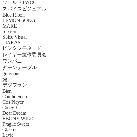
ワールドTWCC
スパイスビジュアル
Blue Ribon
LEMON SONG
MARE
Sharon
Spice Visual
TIARAS
ピンクレモネード
レイヤー製作委員会
ワンパニー
ターンテーブル
gorgeous
pg
デジプラン
Bian
Can be Seen
Cos Player
Cutey Elf
Dear Dream
EBONY WILD
Fragile Sweet
Glasses
Lavie