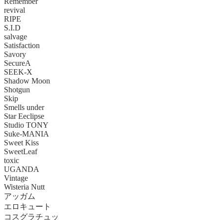
Remember
revival
RIPE
S.I.D
salvage
Satisfaction
Savory
SecureA
SEEK-X
Shadow Moon
Shotgun
Skip
Smells under
Star Eeclipse
Studio TONY
Suke-MANIA
Sweet Kiss
SweetLeaf
toxic
UGANDA
Vintage
Wisteria Nutt
アッガム
エロキュート
コスグラチュッ