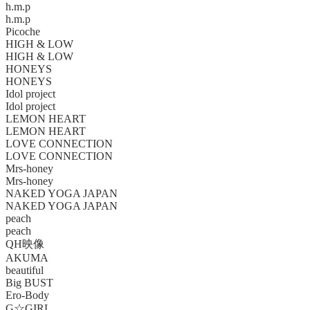
h.m.p
h.m.p
Picoche
HIGH & LOW
HIGH & LOW
HONEYS
HONEYS
Idol project
Idol project
LEMON HEART
LEMON HEART
LOVE CONNECTION
LOVE CONNECTION
Mrs-honey
Mrs-honey
NAKED YOGA JAPAN
NAKED YOGA JAPAN
peach
peach
QH映像
AKUMA
beautiful
Big BUST
Ero-Body
G☆GIRL