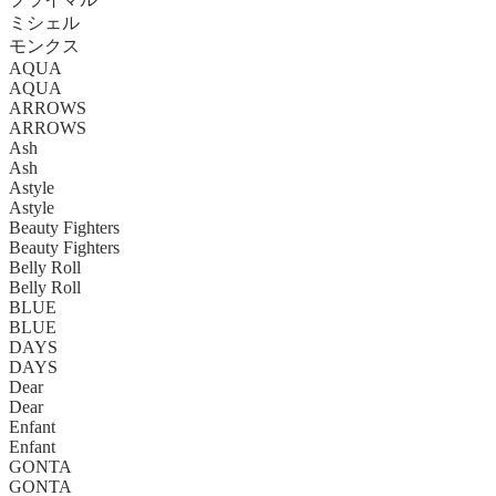
ミシェル
モンクス
AQUA
AQUA
ARROWS
ARROWS
Ash
Ash
Astyle
Astyle
Beauty Fighters
Beauty Fighters
Belly Roll
Belly Roll
BLUE
BLUE
DAYS
DAYS
Dear
Dear
Enfant
Enfant
GONTA
GONTA