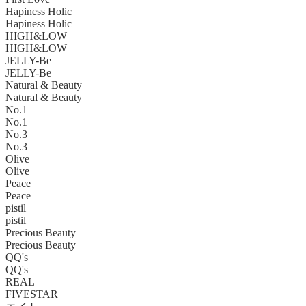
Hapiness Holic
Hapiness Holic
HIGH&LOW
HIGH&LOW
JELLY-Be
JELLY-Be
Natural & Beauty
Natural & Beauty
No.1
No.1
No.3
No.3
Olive
Olive
Peace
Peace
pistil
pistil
Precious Beauty
Precious Beauty
QQ's
QQ's
REAL
FIVESTAR