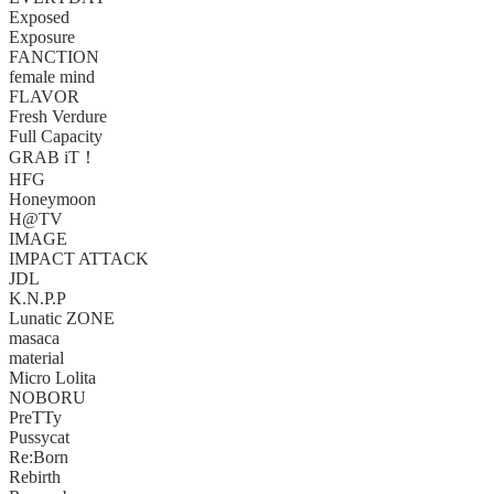
Exposed
Exposure
FANCTION
female mind
FLAVOR
Fresh Verdure
Full Capacity
GRAB iT！
HFG
Honeymoon
H@TV
IMAGE
IMPACT ATTACK
JDL
K.N.P.P
Lunatic ZONE
masaca
material
Micro Lolita
NOBORU
PreTTy
Pussycat
Re:Born
Rebirth