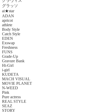
グラヴィス
グラッソ
ai★star
ADAN
apricot
athlete
Body Style
Catch Style
EDEN
Exswap
Freshness
FUNS
Grade-Up
Gravure Bank
Hi-Girl
i-girl
KUDETA
MACH VISUAL
MOVIE PLANET
N-WEED
Pink
Pure actress
REAL STYLE
SEAZ
STORY