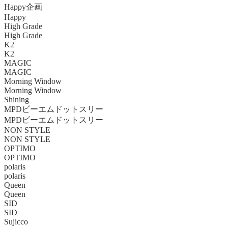
Happy企画
Happy
High Grade
High Grade
K2
K2
MAGIC
MAGIC
Morning Window
Morning Window
Shining
MPDビーエムドットスリー
MPDビーエムドットスリー
NON STYLE
NON STYLE
OPTIMO
OPTIMO
polaris
polaris
Queen
Queen
SID
SID
Sujicco