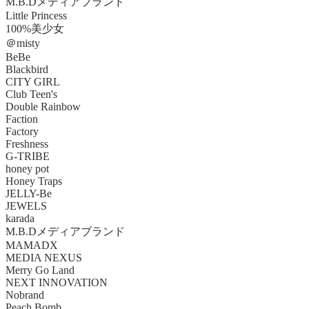
M.B.Dメディアブランド
Little Princess
100%美少女
＠misty
BeBe
Blackbird
CITY GIRL
Club Teen's
Double Rainbow
Faction
Factory
Freshness
G-TRIBE
honey pot
Honey Traps
JELLY-Be
JEWELS
karada
M.B.Dメディアブランド
MAMADX
MEDIA NEXUS
Merry Go Land
NEXT INNOVATION
Nobrand
Peach Bomb