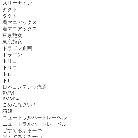
スリーナイン
タクト
タクト
着マニアックス
着マニアックス
東京艶女
東京艶女
ドラゴン企画
ドラゴン
トリコ
トリコ
トロ
トロ
日本コンテンツ流通
PMM
PMM14
ごめんなさい！
箱娘
ニュートラルハートレーベル
ニュートラルハートレーベル
ぱすてるふるーつ
ぱすてるふるーつ