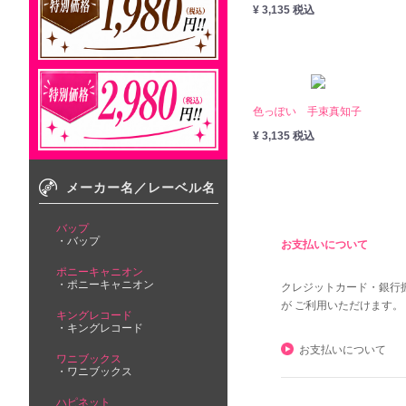
¥ 3,135 税込
色っぽい 手束真知子
¥ 3,135 税込
メーカー名／レーベル名
バップ
バップ
お支払いについて
ポニーキャニオン
ポニーキャニオン
クレジットカード・銀行
が ご利用いただけます。
キングレコード
キングレコード
お支払いについて
ワニブックス
ワニブックス
ハピネット