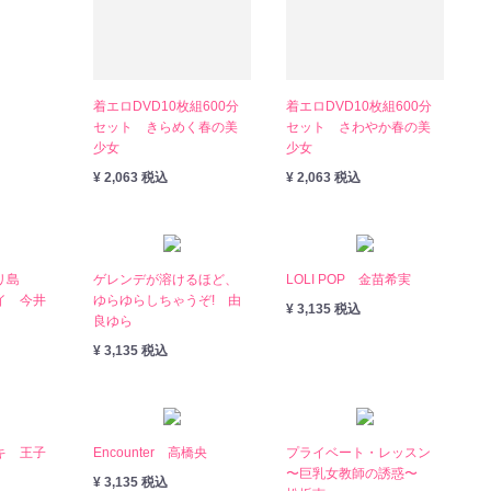
着エロDVD10枚組600分
着エロDVD10枚組600分
セット きらめく春の美
セット さわやか春の美
少女
少女
¥ 2,063 税込
¥ 2,063 税込
リ島
ゲレンデが溶けるほど、
LOLI POP 金苗希実
イ 今井
ゆらゆらしちゃうぞ! 由
¥ 3,135 税込
良ゆら
¥ 3,135 税込
キ 王子
Encounter 高橋央
プライベート・レッスン
〜巨乳女教師の誘惑〜
¥ 3,135 税込