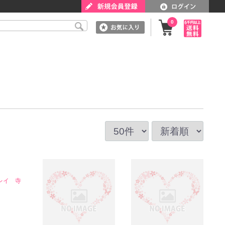
0
レイ 寺