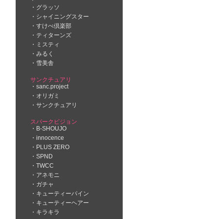
グラッソ
シャイニングスター
すけべ倶楽部
ティターンズ
ミスティ
みるく
雪美舎
サンクチュアリ
sanc.project
オリガミ
サンクチュアリ
スパークビジョン
B-SHOUJO
innocence
PLUS ZERO
SPND
TWCC
アネモニ
ガチャ
キューティーパイン
キューティーヘアー
キラキラ