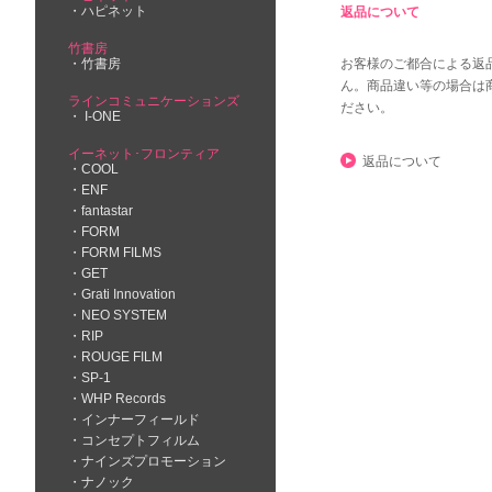
ハピネット
返品について
竹書房
竹書房
お客様のご都合による返
ん。商品違い等の場合は
ラインコミュニケーションズ
ださい。
I-ONE
イーネット･フロンティア
返品について
COOL
ENF
fantastar
FORM
FORM FILMS
GET
Grati Innovation
NEO SYSTEM
RIP
ROUGE FILM
SP-1
WHP Records
インナーフィールド
コンセプトフィルム
ナインズプロモーション
ナノック