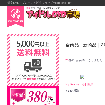
激安DVD・ブルーレイ販売ショップのidol-dvd.com
全商品
新商品
2
23
件
の商品がみつかりました
My Destiny 小田飛鳥
¥ 980 税込