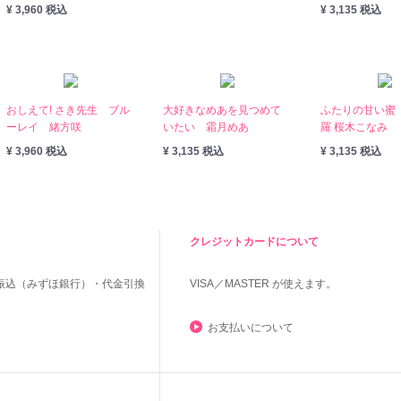
¥ 3,960 税込
¥ 3,135 税込
おしえて! さき先生 ブル
大好きなめあを見つめて
ふたりの甘い蜜
ーレイ 緒方咲
いたい 霜月めあ
羅 桜木こなみ
¥ 3,960 税込
¥ 3,135 税込
¥ 3,135 税込
クレジットカードについて
振込（みずほ銀行）・代金引換
VISA／MASTER
が使えます。
お支払いについて