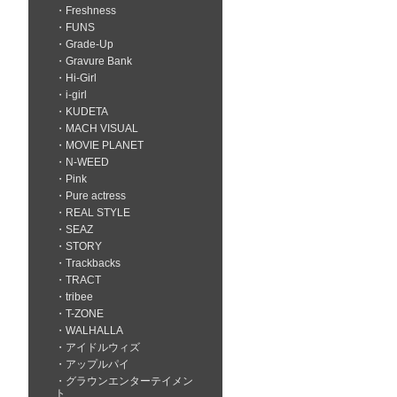
Freshness
FUNS
Grade-Up
Gravure Bank
Hi-Girl
i-girl
KUDETA
MACH VISUAL
MOVIE PLANET
N-WEED
Pink
Pure actress
REAL STYLE
SEAZ
STORY
Trackbacks
TRACT
tribee
T-ZONE
WALHALLA
アイドルウィズ
アップルパイ
グラウンエンターテイメン
ト