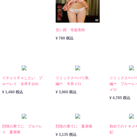
甘い罠 寺坂美咲
¥ 780 税込
イチャイチャしたい ブ
リミックス〜バリ島
リミックス〜バ
ルーレイ 永井すみれ
編〜 今井メロ
編〜 ブルーレ
メロ
¥ 1,480 税込
¥ 3,960 税込
¥ 4,785 税込
烈情の果てに ブルーレ
烈情の果てに 夏来唯
初めてのトキメ
イ 夏来唯
妃
¥ 3,135 税込