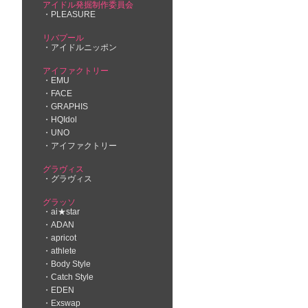
アイドル発掘制作委員会
PLEASURE
リバプール
アイドルニッポン
アイファクトリー
EMU
FACE
GRAPHIS
HQIdol
UNO
アイファクトリー
グラヴィス
グラヴィス
グラッソ
ai★star
ADAN
apricot
athlete
Body Style
Catch Style
EDEN
Exswap