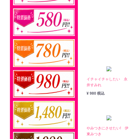
イチャイチャしたい 永
井すみれ
¥ 980 税込
やみつきにさせたい! 伊
東みつき