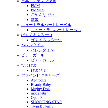
日本コンテンツ流通
PMM
PMM14
ごめんなさい！
箱娘
ニュートラルハートレーベル
ニュートラルハートレーベル
ぱすてるふるーつ
ぱすてるふるーつ
バレンタイン
バレンタイン
ピチ・ガール
ピチ・ガール
ぴよぴよ
ぴよぴよ
ファインピクチャーズ
Aphrodite
Beauty Baby
Mighty Doll
mode:fetish
Open Fire
SHOOTING STAR
Twin Butterfly