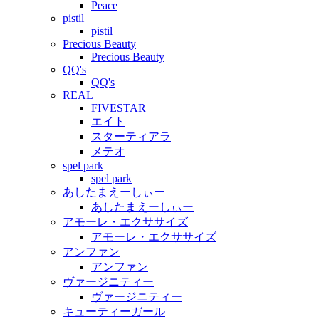
Peace
pistil
pistil
Precious Beauty
Precious Beauty
QQ's
QQ's
REAL
FIVESTAR
エイト
スターティアラ
メテオ
spel park
spel park
あしたまえーしぃー
あしたまえーしぃー
アモーレ・エクササイズ
アモーレ・エクササイズ
アンファン
アンファン
ヴァージニティー
ヴァージニティー
キューティーガール