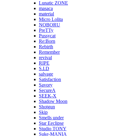
Lunatic ZONE
masaca
material
Micro Lolita
NOBORU
PreTTy
Pussycat
Re:Born
Rebirth
Remember
revival
RIPE
S.I.D
salvage
Satisfaction
Savory
SecureA
SEEK-X
Shadow Moon
Shotgun
Skip
Smells under
Star Eeclipse
Studio TONY
Suke-MANIA