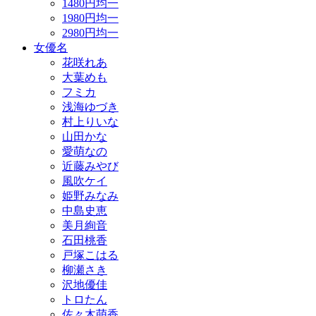
1480円均一
1980円均一
2980円均一
女優名
花咲れあ
大葉めも
フミカ
浅海ゆづき
村上りいな
山田かな
愛萌なの
近藤みやび
風吹ケイ
姫野みなみ
中島史恵
美月絢音
石田桃香
戸塚こはる
柳瀬さき
沢地優佳
トロたん
佐々木萌香