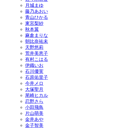
月城まゆ
藤乃あおい
青山ひかる
東宮梨紗
秋本翼
麻倉まりな
朝比奈祐未
天野悠莉
荒井美恵子
有村こはる
伊織いお
石川優実
石原佑里子
今井メロ
大塚聖月
尾崎ヒカル
忍野さら
小田飛鳥
片山萌美
金井あや
金子智美