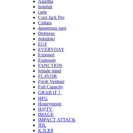
Agartha
boinhip
carte
Cool Jack Pro
Cutlass
dangerous spot
Defreeze
dokidoki
EGF
EVERYDAY
Exposed
Exposure
FANCTION
female mind
FLAVOR
Fresh Verdure
Full Capacity
GRAB iT！
HFG
Honeymoon
H@TV
IMAGE
IMPACT ATTACK
JDL
K.N.P.P