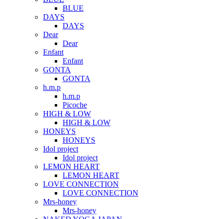
BLUE
DAYS
DAYS
Dear
Dear
Enfant
Enfant
GONTA
GONTA
h.m.p
h.m.p
Picoche
HIGH & LOW
HIGH & LOW
HONEYS
HONEYS
Idol project
Idol project
LEMON HEART
LEMON HEART
LOVE CONNECTION
LOVE CONNECTION
Mrs-honey
Mrs-honey