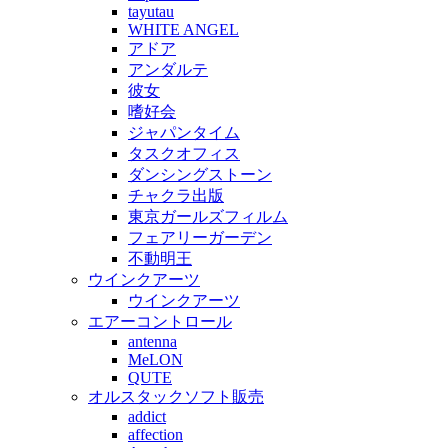
tayutau
WHITE ANGEL
アドア
アンダルテ
彼女
嗜好会
ジャパンタイム
タスクオフィス
ダンシングストーン
チャクラ出版
東京ガールズフィルム
フェアリーガーデン
不動明王
ウインクアーツ
ウインクアーツ
エアーコントロール
antenna
MeLON
QUTE
オルスタックソフト販売
addict
affection