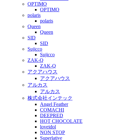
OPTIMO
OPTIMO
polaris
polaris
Queen
Queen
SID
SID
Sujicco
Sujicco
ZAK-Q
ZAK-Q
アクアハウス
アクアハウス
アルカス
アルカス
株式会社インテック
Angel Feather
COMACHI
DEEPRED
HOT CHOCOLATE
loveidol
NON STOP
Superlative