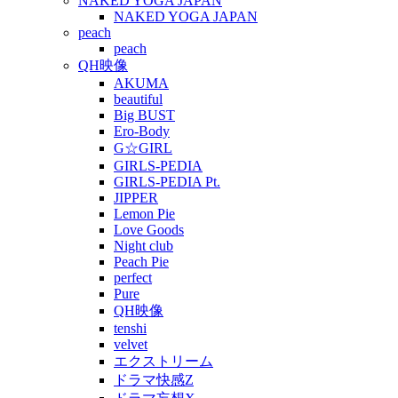
NAKED YOGA JAPAN
NAKED YOGA JAPAN
peach
peach
QH映像
AKUMA
beautiful
Big BUST
Ero-Body
G☆GIRL
GIRLS-PEDIA
GIRLS-PEDIA Pt.
JIPPER
Lemon Pie
Love Goods
Night club
Peach Pie
perfect
Pure
QH映像
tenshi
velvet
エクストリーム
ドラマ快感Z