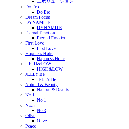
エボリューション
Do Ero
Do Ero
Dream Focus
DYNAMITE
DYNAMITE
Eternal Emotion
Eternal Emotion
First Love
First Love
Hapiness Holic
Hapiness Holic
HIGH&LOW
HIGH&LOW
JELLY-Be
JELLY-Be
Natural & Beauty
Natural & Beauty
No.1
No.1
No.3
No.3
Olive
Olive
Peace