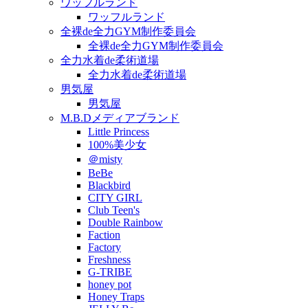
ワッフルランド
ワッフルランド
全裸de全力GYM制作委員会
全裸de全力GYM制作委員会
全力水着de柔術道場
全力水着de柔術道場
男気屋
男気屋
M.B.Dメディアブランド
Little Princess
100%美少女
＠misty
BeBe
Blackbird
CITY GIRL
Club Teen's
Double Rainbow
Faction
Factory
Freshness
G-TRIBE
honey pot
Honey Traps