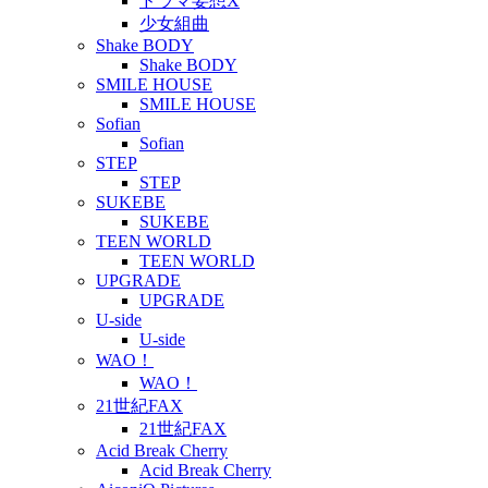
ドラマ妄想X
少女組曲
Shake BODY
Shake BODY
SMILE HOUSE
SMILE HOUSE
Sofian
Sofian
STEP
STEP
SUKEBE
SUKEBE
TEEN WORLD
TEEN WORLD
UPGRADE
UPGRADE
U-side
U-side
WAO！
WAO！
21世紀FAX
21世紀FAX
Acid Break Cherry
Acid Break Cherry