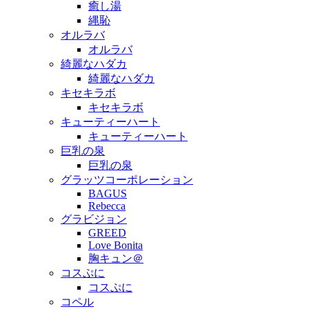
癒し湯
縄恥
オルラバ
オルラバ
綺麗なハダカ
綺麗なハダカ
キセキラボ
キセキラボ
キューティーハート
キューティーハート
巨乳の泉
巨乳の泉
グラッツコーポレーション
BAGUS
Rebecca
グラビジョン
GREED
Love Bonita
胸キュン＠
コスぷに
コスぷに
コペル