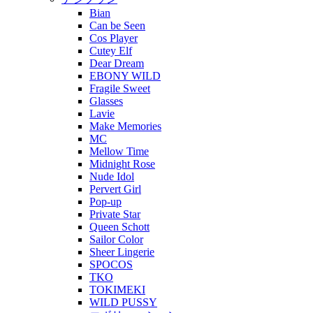
Bian
Can be Seen
Cos Player
Cutey Elf
Dear Dream
EBONY WILD
Fragile Sweet
Glasses
Lavie
Make Memories
MC
Mellow Time
Midnight Rose
Nude Idol
Pervert Girl
Pop-up
Private Star
Queen Schott
Sailor Color
Sheer Lingerie
SPOCOS
TKO
TOKIMEKI
WILD PUSSY