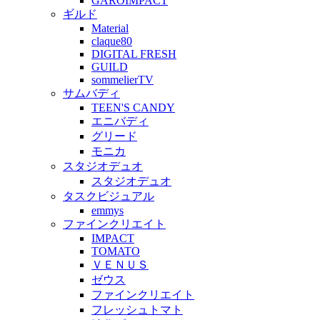
GAROIMPACT
ギルド
Material
claque80
DIGITAL FRESH
GUILD
sommelierTV
サムバディ
TEEN'S CANDY
エニバディ
グリード
モニカ
スタジオデュオ
スタジオデュオ
タスクビジュアル
emmys
ファインクリエイト
IMPACT
TOMATO
ＶＥＮＵＳ
ゼウス
ファインクリエイト
フレッシュトマト