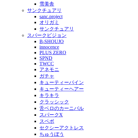
雪美舎
サンクチュアリ
sanc.project
オリガミ
サンクチュアリ
スパークビジョン
B-SHOUJO
innocence
PLUS ZERO
SPND
TWCC
アネモニ
ガチャ
キューティーパイン
キューティーヘアー
キラキラ
クラッシック
舌ベロのカーニバル
スパークX
スペボ
セクシーアクトレス
ちゅうぼう