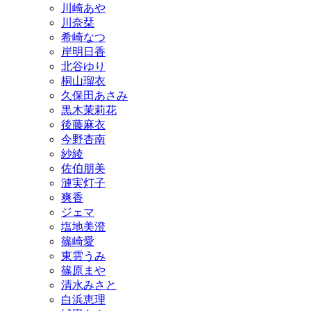
川崎あや
川奈栞
希崎なつ
岸明日香
北谷ゆり
桐山瑠衣
久保田あさみ
黒木茉莉花
後藤麻衣
今野杏南
紗綾
佐伯朋美
漣実灯子
爽香
ジェマ
塩地美澄
篠崎愛
東雲うみ
篠原まや
清水みさと
白浜恵理