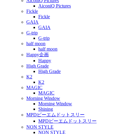
AiconiQ Pictures
AiconiQ Pictures
Fickle
Fickle
GAIA
GAIA
G-trip
G-trip
half moon
half moon
Happy企画
Happy
High Grade
High Grade
K2
K2
MAGIC
MAGIC
Morning Window
Morning Window
Shining
MPDビーエムドットスリー
MPDビーエムドットスリー
NON STYLE
NON STYLE