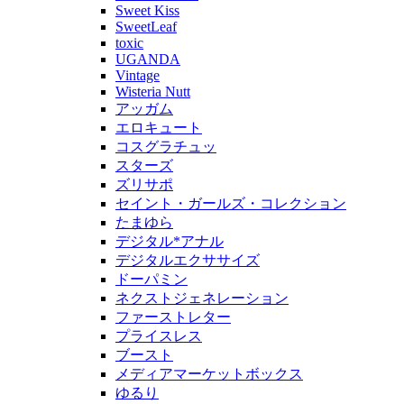
Sweet Kiss
SweetLeaf
toxic
UGANDA
Vintage
Wisteria Nutt
アッガム
エロキュート
コスグラチュッ
スターズ
ズリサポ
セイント・ガールズ・コレクション
たまゆら
デジタル*アナル
デジタルエクササイズ
ドーパミン
ネクストジェネレーション
ファーストレター
プライスレス
ブースト
メディアマーケットボックス
ゆるり