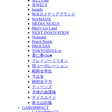
JELLY-Be
JEWELS
karada
M.B.Dメディアブランド
MAMADX
MEDIA NEXUS
Merry Go Land
NEXT INNOVATION
Nobrand
Peach Bomb
PROUDIA
TOKYODOLL.tv
君に夢chu●
クレイジーミリオン
現コーポレーション
昭和女学生
寸止女
絶対女子力
ティーンズ
天使の放課後
ナイスエイジ
富士山出版
GAROIMPACT