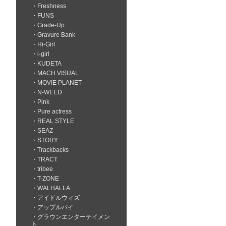
Freshness
FUNS
Grade-Up
Gravure Bank
Hi-Girl
i-girl
KUDETA
MACH VISUAL
MOVIE PLANET
N-WEED
Pink
Pure actress
REAL STYLE
SEAZ
STORY
Trackbacks
TRACT
tribee
T-ZONE
WALHALLA
アイドルウィズ
アップルパイ
グラウンエンターテイメン
ト