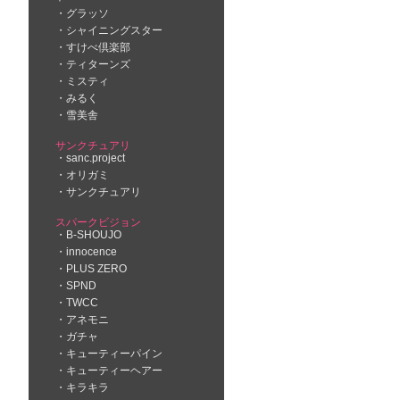
グラッソ
シャイニングスター
すけべ倶楽部
ティターンズ
ミスティ
みるく
雪美舎
サンクチュアリ
sanc.project
オリガミ
サンクチュアリ
スパークビジョン
B-SHOUJO
innocence
PLUS ZERO
SPND
TWCC
アネモニ
ガチャ
キューティーパイン
キューティーヘアー
キラキラ