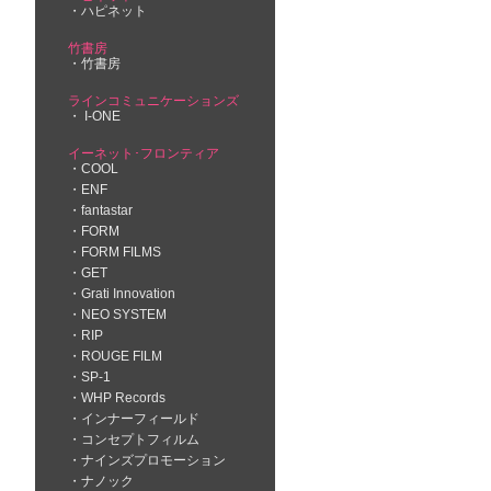
ハピネット
竹書房
竹書房
ラインコミュニケーションズ
I-ONE
イーネット･フロンティア
COOL
ENF
fantastar
FORM
FORM FILMS
GET
Grati Innovation
NEO SYSTEM
RIP
ROUGE FILM
SP-1
WHP Records
インナーフィールド
コンセプトフィルム
ナインズプロモーション
ナノック