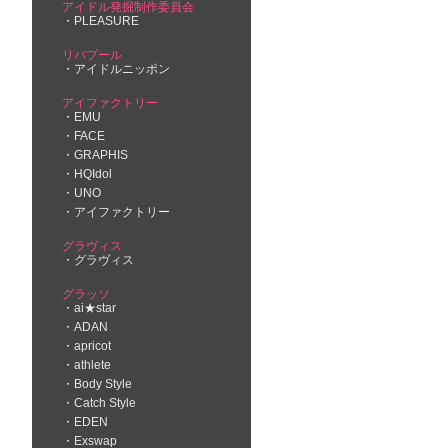
アイドル発掘制作委員会
PLEASURE
リバプール
アイドルニッポン
アイファクトリー
EMU
FACE
GRAPHIS
HQIdol
UNO
アイファクトリー
グラヴィス
グラヴィス
グラッソ
ai★star
ADAN
apricot
athlete
Body Style
Catch Style
EDEN
Exswap