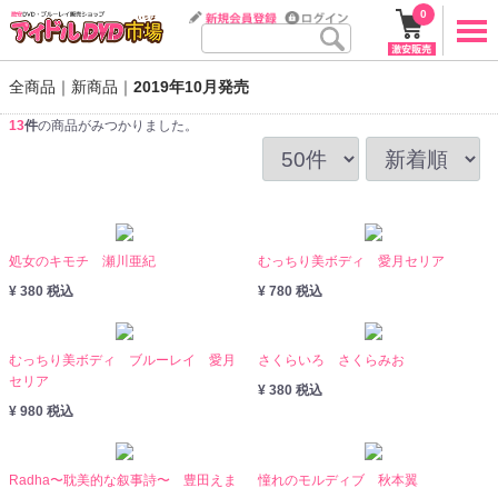
0
全商品
新商品
2019年10月発売
13
件
の商品がみつかりました。
処女のキモチ 瀬川亜紀
むっちり美ボディ 愛月セリア
¥ 380 税込
¥ 780 税込
むっちり美ボディ ブルーレイ 愛月
さくらいろ さくらみお
セリア
¥ 380 税込
¥ 980 税込
Radha〜耽美的な叙事詩〜 豊田えま
憧れのモルディブ 秋本翼