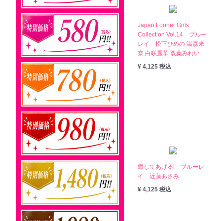
Japan Looner Girls
Collection Vol.14 ブルー
レイ 松下ひめの 温森来
奈 白咲麗華 双葉みれい
¥ 4,125 税込
癒してあげる! ブルーレ
イ 近藤あさみ
¥ 4,125 税込