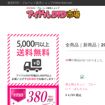
激安DVD・ブルーレイ販売ショップのidol-dvd.com
全商品
新商品
2
34
件
の商品がみつかりました
萌え萌えキュン ブルー
レイ ぽんちゃん
¥ 4,785 税込