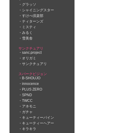
グラッソ
シャイニングスター
すけべ倶楽部
ティターンズ
ミスティ
みるく
雪美舎
サンクチュアリ
sanc.project
オリガミ
サンクチュアリ
スパークビジョン
B-SHOUJO
innocence
PLUS ZERO
SPND
TWCC
アネモニ
ガチャ
キューティーパイン
キューティーヘアー
キラキラ