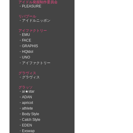
アイドル発掘制作委員会
PLEASURE
リバプール
アイドルニッポン
アイファクトリー
EMU
FACE
GRAPHIS
HQIdol
UNO
アイファクトリー
グラヴィス
グラヴィス
グラッソ
ai★star
ADAN
apricot
athlete
Body Style
Catch Style
EDEN
Exswap