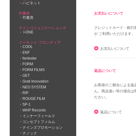
ハピネット
竹書房
お支払いについて
竹書房
クレジットカード・銀行
ラインコミュニケーションズ
I-ONE
が ご利用いただけます。
イーネット･フロンティア
COOL
お支払いについて
ENF
fantastar
FORM
FORM FILMS
返品について
GET
Grati Innovation
お客様のご都合による返
NEO SYSTEM
ん。商品違い等の場合は
RIP
ださい。
ROUGE FILM
SP-1
WHP Records
返品について
インナーフィールド
コンセプトフィルム
ナインズプロモーション
ナノック