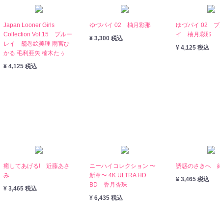
Japan Looner Girls
ゆづパイ 02 柚月彩那
ゆづパイ 02 
Collection Vol.15 ブルー
イ 柚月彩那
¥ 3,300 税込
レイ 籠巻絵美理 雨宮ひ
¥ 4,125 税込
かる 毛利亜矢 楠木たぅ
¥ 4,125 税込
癒してあげる! 近藤あさ
ニーハイコレクション 〜
誘惑のさきへ 
み
新章〜 4K ULTRA HD
¥ 3,465 税込
BD 香月杏珠
¥ 3,465 税込
¥ 6,435 税込