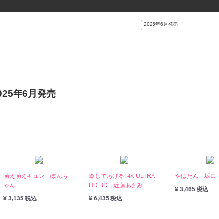
025年6月発売
。
萌え萌えキュン ぽんち
癒してあげる! 4K ULTRA
やばたん 坂口
ゃん
HD BD 近藤あさみ
¥ 3,465 税込
¥ 3,135 税込
¥ 6,435 税込