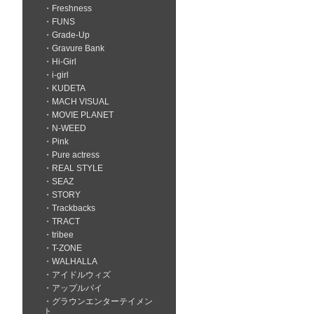
Freshness
FUNS
Grade-Up
Gravure Bank
Hi-Girl
i-girl
KUDETA
MACH VISUAL
MOVIE PLANET
N-WEED
Pink
Pure actress
REAL STYLE
SEAZ
STORY
Trackbacks
TRACT
tribee
T-ZONE
WALHALLA
アイドルウィズ
アップルパイ
グラウンエンターテイメン
ト