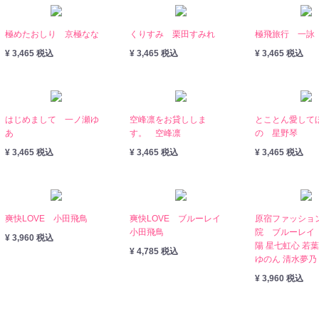
極めたおしり 京極なな
くりすみ 栗田すみれ
極飛旅行 一詠
¥ 3,465 税込
¥ 3,465 税込
¥ 3,465 税込
はじめまして 一ノ瀬ゆ
空峰凛をお貸ししま
とことん愛して
あ
す。 空峰凛
の 星野琴
¥ 3,465 税込
¥ 3,465 税込
¥ 3,465 税込
爽快LOVE 小田飛鳥
爽快LOVE ブルーレイ
原宿ファッショ
小田飛鳥
院 ブルーレイ
¥ 3,960 税込
陽 星七虹心 若
¥ 4,785 税込
ゆのん 清水夢乃
¥ 3,960 税込