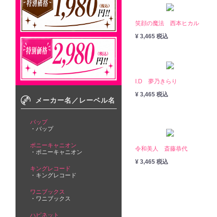
笑顔の魔法 西本ヒカル
¥ 3,465 税込
I.D 夢乃きらり
¥ 3,465 税込
メーカー名／レーベル名
バップ
バップ
ポニーキャニオン
令和美人 斎藤恭代
ポニーキャニオン
¥ 3,465 税込
キングレコード
キングレコード
ワニブックス
ワニブックス
ハピネット