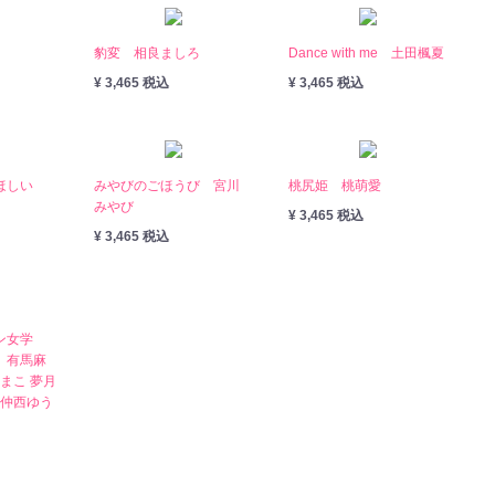
豹変 相良ましろ
Dance with me 土田楓夏
¥ 3,465 税込
¥ 3,465 税込
ほしい
みやびのごほうび 宮川
桃尻姫 桃萌愛
みやび
¥ 3,465 税込
¥ 3,465 税込
ン女学
 有馬麻
葉まこ 夢月
 仲西ゆう