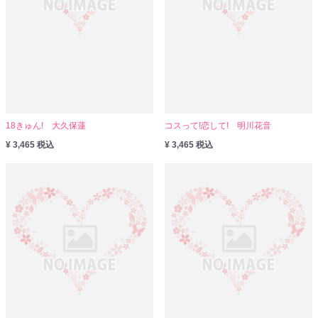
18きゅん! 大久保蓮
コスって!恋して! 明川花音
¥ 3,465 税込
¥ 3,465 税込