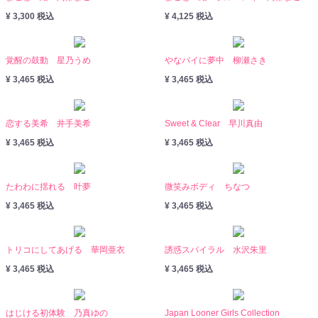
¥ 3,300 税込
¥ 4,125 税込
覚醒の鼓動 星乃うめ
やなパイに夢中 柳瀬さき
¥ 3,465 税込
¥ 3,465 税込
恋する美希 井手美希
Sweet & Clear 早川真由
¥ 3,465 税込
¥ 3,465 税込
たわわに揺れる 叶夢
微笑みボディ ちなつ
¥ 3,465 税込
¥ 3,465 税込
トリコにしてあげる 華岡亜衣
誘惑スパイラル 水沢朱里
¥ 3,465 税込
¥ 3,465 税込
はじける初体験 乃真ゆの
Japan Looner Girls Collection