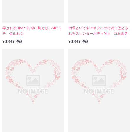
弄ばれる肉体〜快楽に抗えないMビッ
指導という名のセクハラ行為に堕とさ
チ 佐山れな
れるスレンダーボディM女 白石真冬
¥ 2,063 税込
¥ 2,063 税込