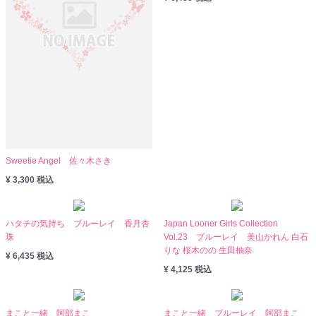
Sweetie Angel 佐々木さき
¥ 3,300 税込
ハタチの気持ち ブルーレイ 香月杏
Japan Looner Girls Collection
珠
Vol.23 ブルーレイ 美山かれん 白石
りな 桜木のの 生田柚奈
¥ 6,435 税込
¥ 4,125 税込
まこと一緒 阿部まこ
まこと一緒 ブルーレイ 阿部まこ