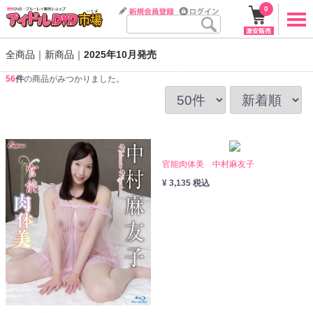
0
全商品
新商品
2025年10月発売
56
件
の商品がみつかりました。
官能肉体美 中村麻友子
¥ 3,135 税込