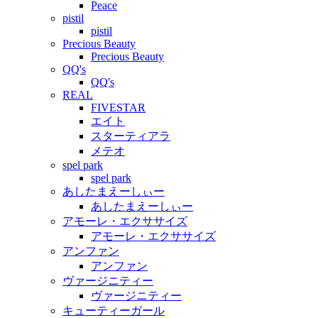
Peace
pistil
pistil
Precious Beauty
Precious Beauty
QQ's
QQ's
REAL
FIVESTAR
エイト
スターティアラ
メテオ
spel park
spel park
あしたまえーしぃー
あしたまえーしぃー
アモーレ・エクササイズ
アモーレ・エクササイズ
アンファン
アンファン
ヴァージニティー
ヴァージニティー
キューティーガール