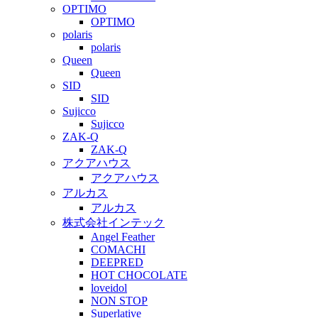
OPTIMO
OPTIMO
polaris
polaris
Queen
Queen
SID
SID
Sujicco
Sujicco
ZAK-Q
ZAK-Q
アクアハウス
アクアハウス
アルカス
アルカス
株式会社インテック
Angel Feather
COMACHI
DEEPRED
HOT CHOCOLATE
loveidol
NON STOP
Superlative