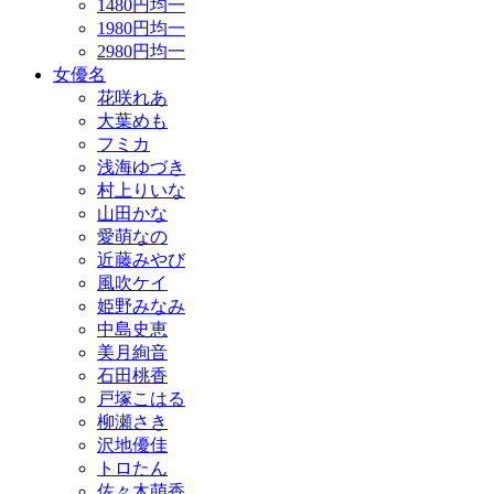
1480円均一
1980円均一
2980円均一
女優名
花咲れあ
大葉めも
フミカ
浅海ゆづき
村上りいな
山田かな
愛萌なの
近藤みやび
風吹ケイ
姫野みなみ
中島史恵
美月絢音
石田桃香
戸塚こはる
柳瀬さき
沢地優佳
トロたん
佐々木萌香