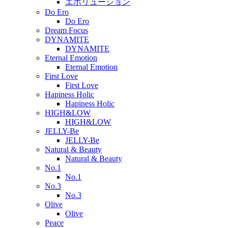
エボリューション
Do Ero
Do Ero
Dream Focus
DYNAMITE
DYNAMITE
Eternal Emotion
Eternal Emotion
First Love
First Love
Hapiness Holic
Hapiness Holic
HIGH&LOW
HIGH&LOW
JELLY-Be
JELLY-Be
Natural & Beauty
Natural & Beauty
No.1
No.1
No.3
No.3
Olive
Olive
Peace