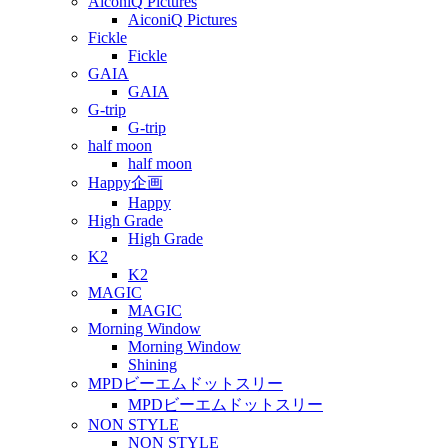
AiconiQ Pictures
AiconiQ Pictures
Fickle
Fickle
GAIA
GAIA
G-trip
G-trip
half moon
half moon
Happy企画
Happy
High Grade
High Grade
K2
K2
MAGIC
MAGIC
Morning Window
Morning Window
Shining
MPDビーエムドットスリー
MPDビーエムドットスリー
NON STYLE
NON STYLE