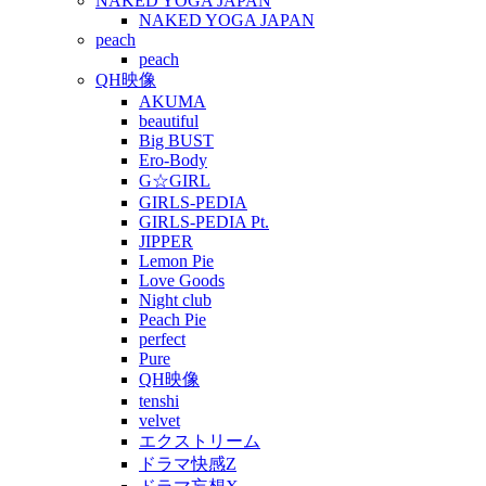
NAKED YOGA JAPAN
NAKED YOGA JAPAN
peach
peach
QH映像
AKUMA
beautiful
Big BUST
Ero-Body
G☆GIRL
GIRLS-PEDIA
GIRLS-PEDIA Pt.
JIPPER
Lemon Pie
Love Goods
Night club
Peach Pie
perfect
Pure
QH映像
tenshi
velvet
エクストリーム
ドラマ快感Z