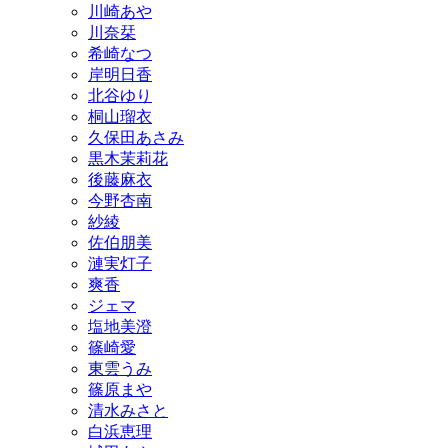
川崎あや
川奈栞
希崎なつ
岸明日香
北谷ゆり
桐山瑠衣
久保田あさみ
黒木茉莉花
後藤麻衣
今野杏南
紗綾
佐伯朋美
漣実灯子
爽香
ジェマ
塩地美澄
篠崎愛
東雲うみ
篠原まや
清水みさと
白浜恵理