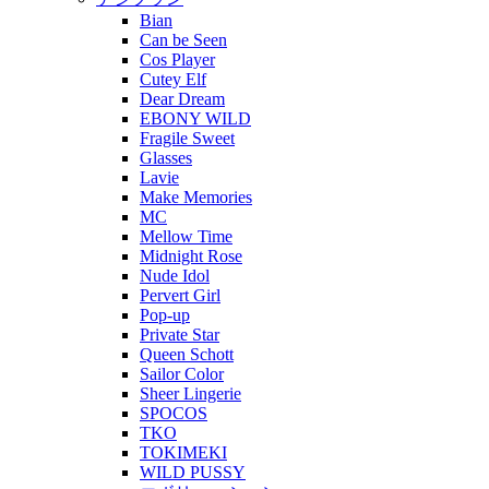
Bian
Can be Seen
Cos Player
Cutey Elf
Dear Dream
EBONY WILD
Fragile Sweet
Glasses
Lavie
Make Memories
MC
Mellow Time
Midnight Rose
Nude Idol
Pervert Girl
Pop-up
Private Star
Queen Schott
Sailor Color
Sheer Lingerie
SPOCOS
TKO
TOKIMEKI
WILD PUSSY