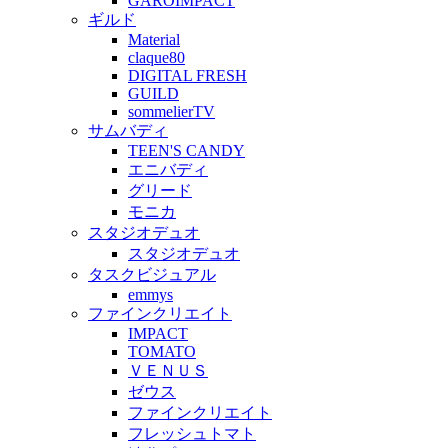
GAROIMPACT
ギルド
Material
claque80
DIGITAL FRESH
GUILD
sommelierTV
サムバディ
TEEN'S CANDY
エニバディ
グリード
モニカ
スタジオデュオ
スタジオデュオ
タスクビジュアル
emmys
ファインクリエイト
IMPACT
TOMATO
ＶＥＮＵＳ
ゼウス
ファインクリエイト
フレッシュトマト