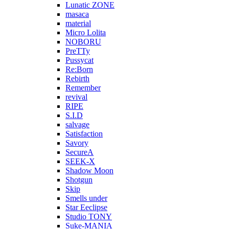
Lunatic ZONE
masaca
material
Micro Lolita
NOBORU
PreTTy
Pussycat
Re:Born
Rebirth
Remember
revival
RIPE
S.I.D
salvage
Satisfaction
Savory
SecureA
SEEK-X
Shadow Moon
Shotgun
Skip
Smells under
Star Eeclipse
Studio TONY
Suke-MANIA