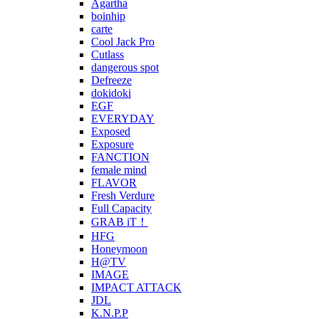
Agartha
boinhip
carte
Cool Jack Pro
Cutlass
dangerous spot
Defreeze
dokidoki
EGF
EVERYDAY
Exposed
Exposure
FANCTION
female mind
FLAVOR
Fresh Verdure
Full Capacity
GRAB iT！
HFG
Honeymoon
H@TV
IMAGE
IMPACT ATTACK
JDL
K.N.P.P