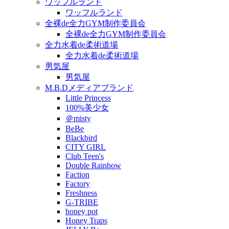
ワッフルランド
ワッフルランド
全裸de全力GYM制作委員会
全裸de全力GYM制作委員会
全力水着de柔術道場
全力水着de柔術道場
男気屋
男気屋
M.B.Dメディアブランド
Little Princess
100%美少女
＠misty
BeBe
Blackbird
CITY GIRL
Club Teen's
Double Rainbow
Faction
Factory
Freshness
G-TRIBE
honey pot
Honey Traps