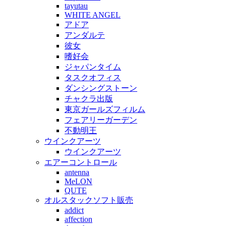
tayutau
WHITE ANGEL
アドア
アンダルテ
彼女
嗜好会
ジャパンタイム
タスクオフィス
ダンシングストーン
チャクラ出版
東京ガールズフィルム
フェアリーガーデン
不動明王
ウインクアーツ
ウインクアーツ
エアーコントロール
antenna
MeLON
QUTE
オルスタックソフト販売
addict
affection