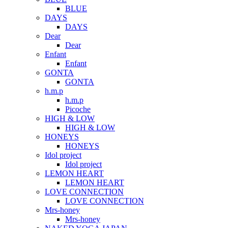
BLUE
DAYS
DAYS
Dear
Dear
Enfant
Enfant
GONTA
GONTA
h.m.p
h.m.p
Picoche
HIGH & LOW
HIGH & LOW
HONEYS
HONEYS
Idol project
Idol project
LEMON HEART
LEMON HEART
LOVE CONNECTION
LOVE CONNECTION
Mrs-honey
Mrs-honey