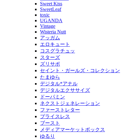
Sweet Kiss
SweetLeaf
toxic
UGANDA
Vintage
Wisteria Nutt
アッガム
エロキュート
コスグラチュッ
スターズ
ズリサポ
セイント・ガールズ・コレクション
たまゆら
デジタル*アナル
デジタルエクササイズ
ドーパミン
ネクストジェネレーション
ファーストレター
プライスレス
ブースト
メディアマーケットボックス
ゆるり