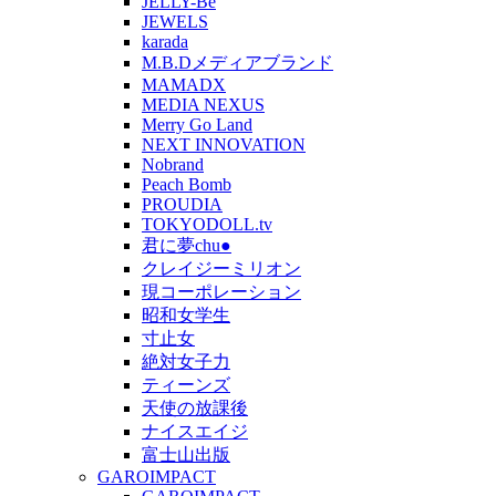
JELLY-Be
JEWELS
karada
M.B.Dメディアブランド
MAMADX
MEDIA NEXUS
Merry Go Land
NEXT INNOVATION
Nobrand
Peach Bomb
PROUDIA
TOKYODOLL.tv
君に夢chu●
クレイジーミリオン
現コーポレーション
昭和女学生
寸止女
絶対女子力
ティーンズ
天使の放課後
ナイスエイジ
富士山出版
GAROIMPACT