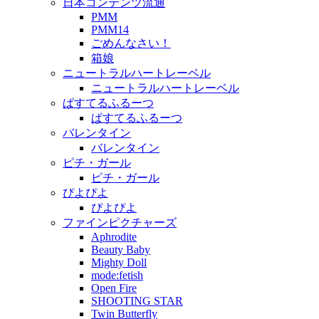
日本コンテンツ流通
PMM
PMM14
ごめんなさい！
箱娘
ニュートラルハートレーベル
ニュートラルハートレーベル
ぱすてるふるーつ
ぱすてるふるーつ
バレンタイン
バレンタイン
ピチ・ガール
ピチ・ガール
ぴよぴよ
ぴよぴよ
ファインピクチャーズ
Aphrodite
Beauty Baby
Mighty Doll
mode:fetish
Open Fire
SHOOTING STAR
Twin Butterfly