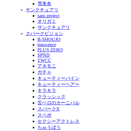
雪美舎
サンクチュアリ
sanc.project
オリガミ
サンクチュアリ
スパークビジョン
B-SHOUJO
innocence
PLUS ZERO
SPND
TWCC
アネモニ
ガチャ
キューティーパイン
キューティーヘアー
キラキラ
クラッシック
舌ベロのカーニバル
スパークX
スペボ
セクシーアクトレス
ちゅうぼう