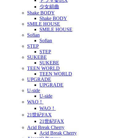
ドラマ妄想X
少女組曲
Shake BODY
Shake BODY
SMILE HOUSE
SMILE HOUSE
Sofian
Sofian
STEP
STEP
SUKEBE
SUKEBE
TEEN WORLD
TEEN WORLD
UPGRADE
UPGRADE
U-side
U-side
WAO！
WAO！
21世紀FAX
21世紀FAX
Acid Break Cherry
Acid Break Cherry