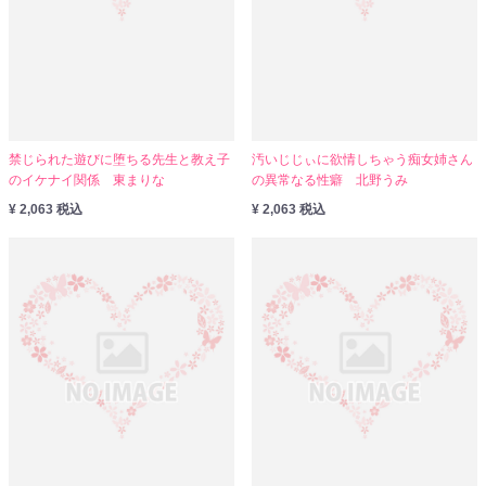
禁じられた遊びに堕ちる先生と教え子
汚いじじぃに欲情しちゃう痴女姉さん
のイケナイ関係 東まりな
の異常なる性癖 北野うみ
¥ 2,063 税込
¥ 2,063 税込