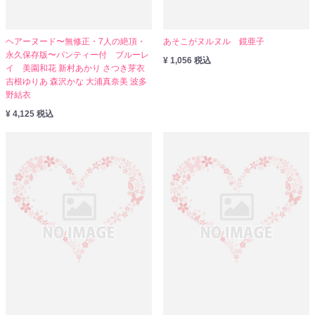
ヘアーヌード〜無修正・7人の絶頂・
あそこがヌルヌル 鏡亜子
永久保存版〜パンティー付 ブルーレ
¥ 1,056 税込
イ 美園和花 新村あかり さつき芽衣
吉根ゆりあ 森沢かな 大浦真奈美 波多
野結衣
¥ 4,125 税込