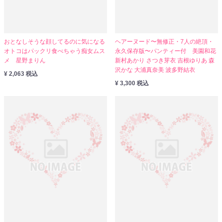
おとなしそうな顔してるのに気になる
ヘアーヌード〜無修正・7人の絶頂・
オトコはパックリ食べちゃう痴女ムス
永久保存版〜パンティー付 美園和花
メ 星野まりん
新村あかり さつき芽衣 吉根ゆりあ 森
沢かな 大浦真奈美 波多野結衣
¥ 2,063 税込
¥ 3,300 税込