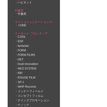
ハピネット
竹書房
竹書房
ラインコミュニケーションズ
I-ONE
イーネット･フロンティア
COOL
ENF
fantastar
FORM
FORM FILMS
GET
Grati Innovation
NEO SYSTEM
RIP
ROUGE FILM
SP-1
WHP Records
インナーフィールド
コンセプトフィルム
ナインズプロモーション
ナノック