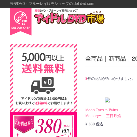
激安DVD・ブルーレイ販売ショップのidol-dvd.com
全商品
新商品
2
8
件
の商品がみつかりました。
Moon Eyes 〜Twins
Memory〜 三日月焔
¥ 380 税込