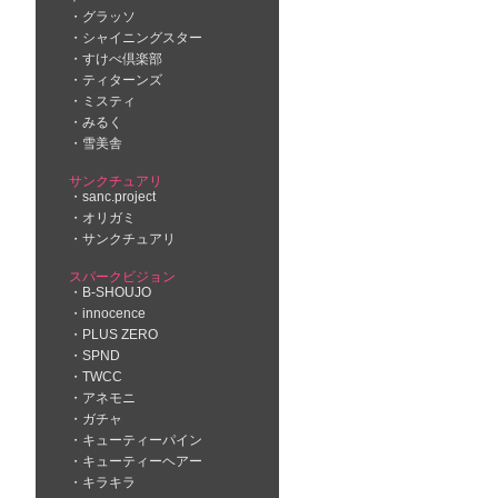
グラッソ
シャイニングスター
すけべ倶楽部
ティターンズ
ミスティ
みるく
雪美舎
サンクチュアリ
sanc.project
オリガミ
サンクチュアリ
スパークビジョン
B-SHOUJO
innocence
PLUS ZERO
SPND
TWCC
アネモニ
ガチャ
キューティーパイン
キューティーヘアー
キラキラ