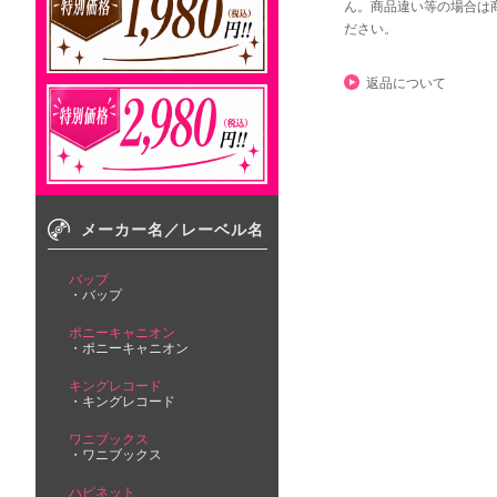
ん。商品違い等の場合は
ださい。
返品について
メーカー名／レーベル名
バップ
バップ
ポニーキャニオン
ポニーキャニオン
キングレコード
キングレコード
ワニブックス
ワニブックス
ハピネット