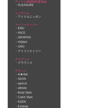
アイドル発掘制作委員会
PLEASURE
リバプール
アイドルニッポン
アイファクトリー
EMU
FACE
GRAPHIS
HQIdol
UNO
アイファクトリー
グラヴィス
グラヴィス
グラッソ
ai★star
ADAN
apricot
athlete
Body Style
Catch Style
EDEN
Exswap