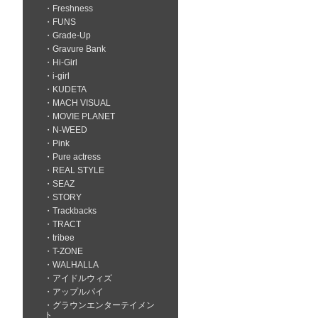
Freshness
FUNS
Grade-Up
Gravure Bank
Hi-Girl
i-girl
KUDETA
MACH VISUAL
MOVIE PLANET
N-WEED
Pink
Pure actress
REAL STYLE
SEAZ
STORY
Trackbacks
TRACT
tribee
T-ZONE
WALHALLA
アイドルウィズ
アップルパイ
グラウンエンターテイメン
ト