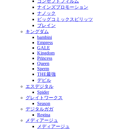
コンセプトフィルム
ナインズプロモーション
ナノック
ビッグコミックスピリッツ
ブレイン
キングダム
bambini
Empress
GALE
Kingdom
Princess
Queen
Sperm
THE最強
デビル
エスデジタル
Spider
グレイトワークス
Season
デジタルガガ
Regina
メディアージュ
メディアージュ