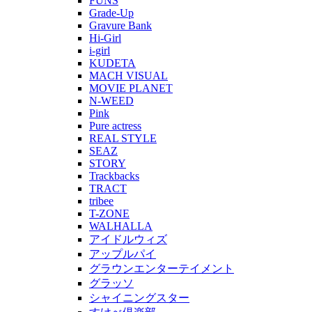
FUNS
Grade-Up
Gravure Bank
Hi-Girl
i-girl
KUDETA
MACH VISUAL
MOVIE PLANET
N-WEED
Pink
Pure actress
REAL STYLE
SEAZ
STORY
Trackbacks
TRACT
tribee
T-ZONE
WALHALLA
アイドルウィズ
アップルパイ
グラウンエンターテイメント
グラッソ
シャイニングスター