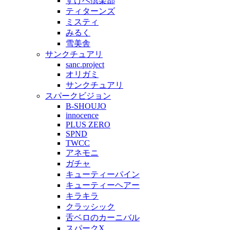
すけべ倶楽部
ティターンズ
ミスティ
みるく
雪美舎
サンクチュアリ
sanc.project
オリガミ
サンクチュアリ
スパークビジョン
B-SHOUJO
innocence
PLUS ZERO
SPND
TWCC
アネモニ
ガチャ
キューティーパイン
キューティーヘアー
キラキラ
クラッシック
舌ベロのカーニバル
スパークX