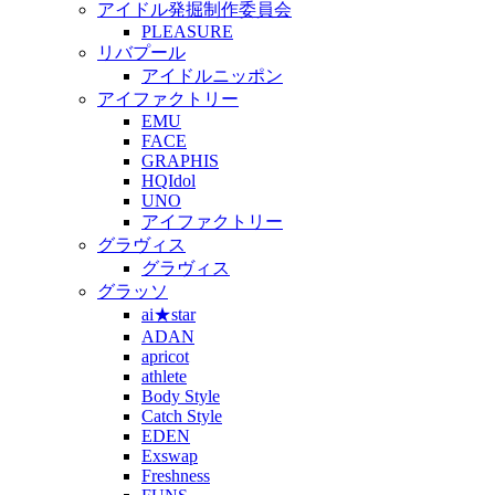
アイドル発掘制作委員会
PLEASURE
リバプール
アイドルニッポン
アイファクトリー
EMU
FACE
GRAPHIS
HQIdol
UNO
アイファクトリー
グラヴィス
グラヴィス
グラッソ
ai★star
ADAN
apricot
athlete
Body Style
Catch Style
EDEN
Exswap
Freshness