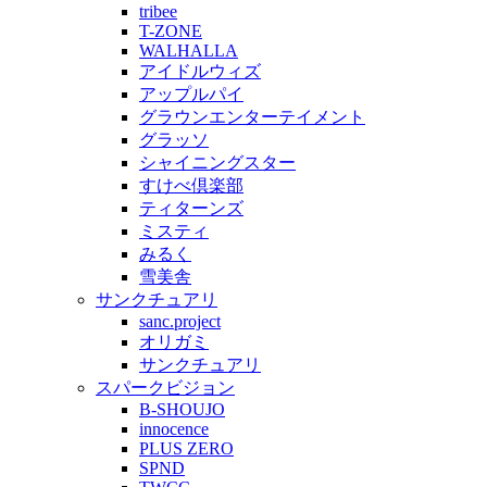
tribee
T-ZONE
WALHALLA
アイドルウィズ
アップルパイ
グラウンエンターテイメント
グラッソ
シャイニングスター
すけべ倶楽部
ティターンズ
ミスティ
みるく
雪美舎
サンクチュアリ
sanc.project
オリガミ
サンクチュアリ
スパークビジョン
B-SHOUJO
innocence
PLUS ZERO
SPND