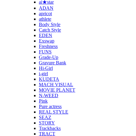
ai★star
ADAN
apricot
athlete
Body Style
Catch Style
EDEN
Exswap
Freshness
FUNS
Grade-Up
Gravure Bank
Hi-Girl
i-girl
KUDETA
MACH VISUAL
MOVIE PLANET
N-WEED
Pink
Pure actress
REAL STYLE
SEAZ
STORY
Trackbacks
TRACT