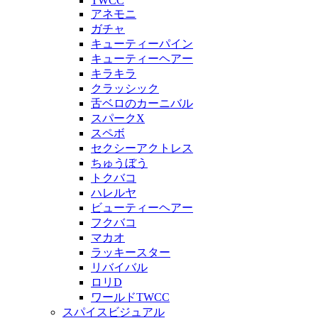
TWCC
アネモニ
ガチャ
キューティーパイン
キューティーヘアー
キラキラ
クラッシック
舌ベロのカーニバル
スパークX
スペボ
セクシーアクトレス
ちゅうぼう
トクバコ
ハレルヤ
ビューティーヘアー
フクバコ
マカオ
ラッキースター
リバイバル
ロリD
ワールドTWCC
スパイスビジュアル