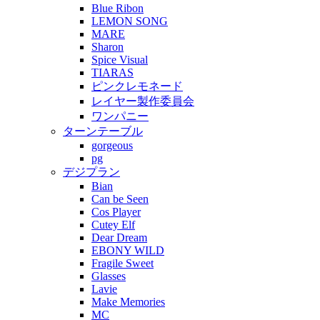
Blue Ribon
LEMON SONG
MARE
Sharon
Spice Visual
TIARAS
ピンクレモネード
レイヤー製作委員会
ワンパニー
ターンテーブル
gorgeous
pg
デジプラン
Bian
Can be Seen
Cos Player
Cutey Elf
Dear Dream
EBONY WILD
Fragile Sweet
Glasses
Lavie
Make Memories
MC