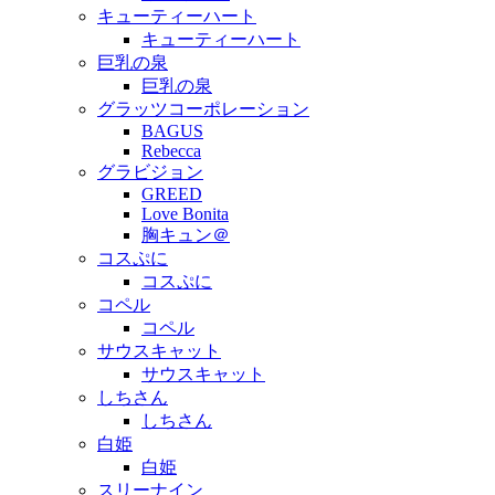
キューティーハート
キューティーハート
巨乳の泉
巨乳の泉
グラッツコーポレーション
BAGUS
Rebecca
グラビジョン
GREED
Love Bonita
胸キュン＠
コスぷに
コスぷに
コペル
コペル
サウスキャット
サウスキャット
しちさん
しちさん
白姫
白姫
スリーナイン