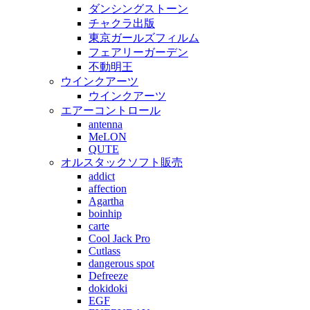
ダンシングストーン
チャクラ出版
東京ガールズフィルム
フェアリーガーデン
不動明王
ウインクアーツ
ウインクアーツ
エアーコントロール
antenna
MeLON
QUTE
オルスタックソフト販売
addict
affection
Agartha
boinhip
carte
Cool Jack Pro
Cutlass
dangerous spot
Defreeze
dokidoki
EGF