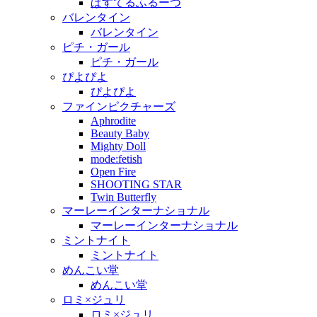
ぱすてるふるーつ
バレンタイン
バレンタイン
ピチ・ガール
ピチ・ガール
ぴよぴよ
ぴよぴよ
ファインピクチャーズ
Aphrodite
Beauty Baby
Mighty Doll
mode:fetish
Open Fire
SHOOTING STAR
Twin Butterfly
マーレーインターナショナル
マーレーインターナショナル
ミントナイト
ミントナイト
めんこい堂
めんこい堂
ロミ×ジュリ
ロミ×ジュリ