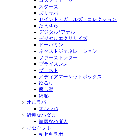
コスグラチュッ
スターズ
ズリサポ
セイント・ガールズ・コレクション
たまゆら
デジタル*アナル
デジタルエクササイズ
ドーパミン
ネクストジェネレーション
ファーストレター
プライスレス
ブースト
メディアマーケットボックス
ゆるり
癒し湯
縄恥
オルラバ
オルラバ
綺麗なハダカ
綺麗なハダカ
キセキラボ
キセキラボ