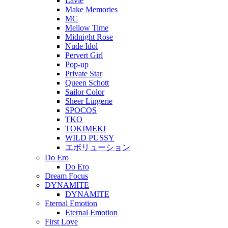
Lavie
Make Memories
MC
Mellow Time
Midnight Rose
Nude Idol
Pervert Girl
Pop-up
Private Star
Queen Schott
Sailor Color
Sheer Lingerie
SPOCOS
TKO
TOKIMEKI
WILD PUSSY
エボリューション
Do Ero
Do Ero
Dream Focus
DYNAMITE
DYNAMITE
Eternal Emotion
Eternal Emotion
First Love