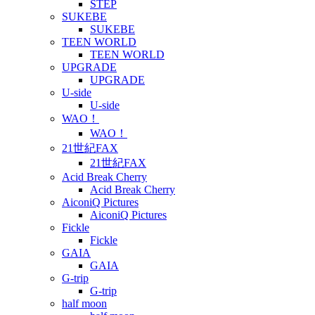
STEP
SUKEBE
SUKEBE
TEEN WORLD
TEEN WORLD
UPGRADE
UPGRADE
U-side
U-side
WAO！
WAO！
21世紀FAX
21世紀FAX
Acid Break Cherry
Acid Break Cherry
AiconiQ Pictures
AiconiQ Pictures
Fickle
Fickle
GAIA
GAIA
G-trip
G-trip
half moon