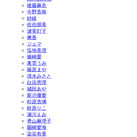
後藤麻衣
今野杏南
紗綾
佐伯朋美
漣実灯子
爽香
ジェマ
塩地美澄
篠崎愛
東雲うみ
篠原まや
清水みさと
白浜恵理
城田あや
新川優愛
杉原杏璃
鈴原りこ
瀬川えみ
脊山麻理子
園崎愛海
染谷有香