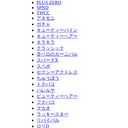
PLUS ZERO
SPND
TWCC
アネモニ
ガチャ
キューティーパイン
キューティーヘアー
キラキラ
クラッシック
舌ベロのカーニバル
スパークX
スペボ
セクシーアクトレス
ちゅうぼう
トクバコ
ハレルヤ
ビューティーヘアー
フクバコ
マカオ
ラッキースター
リバイバル
ロリD