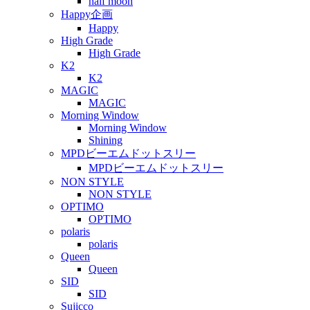
half moon
Happy企画
Happy
High Grade
High Grade
K2
K2
MAGIC
MAGIC
Morning Window
Morning Window
Shining
MPDビーエムドットスリー
MPDビーエムドットスリー
NON STYLE
NON STYLE
OPTIMO
OPTIMO
polaris
polaris
Queen
Queen
SID
SID
Sujicco