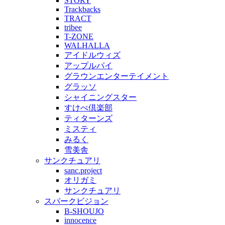
STORY
Trackbacks
TRACT
tribee
T-ZONE
WALHALLA
アイドルウィズ
アップルパイ
グラウンエンターテイメント
グラッソ
シャイニングスター
すけべ倶楽部
ティターンズ
ミスティ
みるく
雪美舎
サンクチュアリ
sanc.project
オリガミ
サンクチュアリ
スパークビジョン
B-SHOUJO
innocence