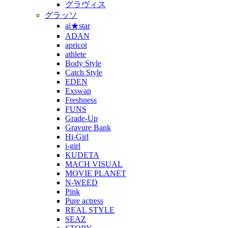
グラヴィス
グラッソ
ai★star
ADAN
apricot
athlete
Body Style
Catch Style
EDEN
Exswap
Freshness
FUNS
Grade-Up
Gravure Bank
Hi-Girl
i-girl
KUDETA
MACH VISUAL
MOVIE PLANET
N-WEED
Pink
Pure actress
REAL STYLE
SEAZ