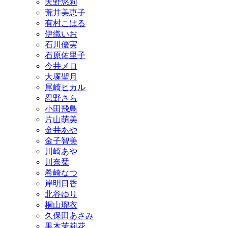
天野悠莉
荒井美恵子
有村こはる
伊織いお
石川優実
石原佑里子
今井メロ
大塚聖月
尾崎ヒカル
忍野さら
小田飛鳥
片山萌美
金井あや
金子智美
川崎あや
川奈栞
希崎なつ
岸明日香
北谷ゆり
桐山瑠衣
久保田あさみ
黒木茉莉花