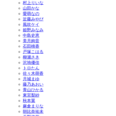
村上りいな
山田かな
愛萌なの
近藤みやび
風吹ケイ
姫野みなみ
中島史恵
美月絢音
石田桃香
戸塚こはる
柳瀬さき
沢地優佳
トロたん
佐々木萌香
月城まゆ
藤乃あおい
青山ひかる
東宮梨紗
秋本翼
麻倉まりな
朝比奈祐未