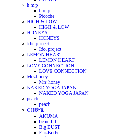
h.m.p
h.m.p
Picoche
HIGH & LOW
HIGH & LOW
HONEYS
HONEYS
Idol project
Idol project
LEMON HEART
LEMON HEART
LOVE CONNECTION
LOVE CONNECTION
Mrs-honey
Mrs-honey
NAKED YOGA JAPAN
NAKED YOGA JAPAN
peach
peach
QH映像
AKUMA
beautiful
Big BUST
Ero-Body