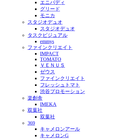
エニバディ
グリード
モニカ
スタジオデュオ
スタジオデュオ
タスクビジュアル
emmys
ファインクリエイト
IMPACT
TOMATO
ＶＥＮＵＳ
ゼウス
ファインクリエイト
フレッシュトマト
渋谷プロモーション
楽創舎
IMEKA
双葉社
双葉社
369
キャメロンアール
キャメロンG