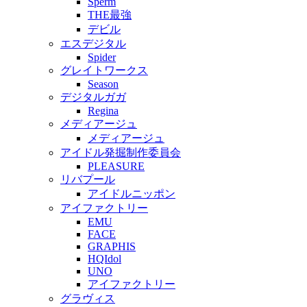
Sperm
THE最強
デビル
エスデジタル
Spider
グレイトワークス
Season
デジタルガガ
Regina
メディアージュ
メディアージュ
アイドル発掘制作委員会
PLEASURE
リバプール
アイドルニッポン
アイファクトリー
EMU
FACE
GRAPHIS
HQIdol
UNO
アイファクトリー
グラヴィス