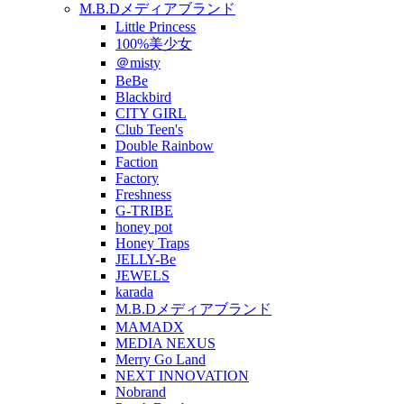
M.B.Dメディアブランド
Little Princess
100%美少女
＠misty
BeBe
Blackbird
CITY GIRL
Club Teen's
Double Rainbow
Faction
Factory
Freshness
G-TRIBE
honey pot
Honey Traps
JELLY-Be
JEWELS
karada
M.B.Dメディアブランド
MAMADX
MEDIA NEXUS
Merry Go Land
NEXT INNOVATION
Nobrand