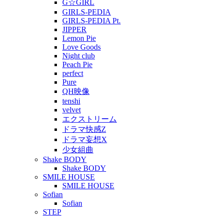
G☆GIRL
GIRLS-PEDIA
GIRLS-PEDIA Pt.
JIPPER
Lemon Pie
Love Goods
Night club
Peach Pie
perfect
Pure
QH映像
tenshi
velvet
エクストリーム
ドラマ快感Z
ドラマ妄想X
少女組曲
Shake BODY
Shake BODY
SMILE HOUSE
SMILE HOUSE
Sofian
Sofian
STEP