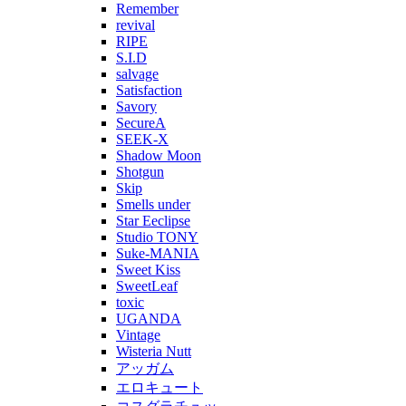
Remember
revival
RIPE
S.I.D
salvage
Satisfaction
Savory
SecureA
SEEK-X
Shadow Moon
Shotgun
Skip
Smells under
Star Eeclipse
Studio TONY
Suke-MANIA
Sweet Kiss
SweetLeaf
toxic
UGANDA
Vintage
Wisteria Nutt
アッガム
エロキュート