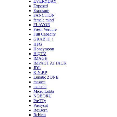
EVERYDAY
Exposed
Exposure
FANCTION
female mind
FLAVOR
Fresh Verdure
Full Capacity
GRAB iT！
HFG
Honeymoon
H@TV
IMAGE
IMPACT ATTACK
JDL
K.N.P.P
Lunatic ZONE
masaca
material
Micro Lolita
NOBORU
PreTTy
Pussycat
Re:Born
Rebirth