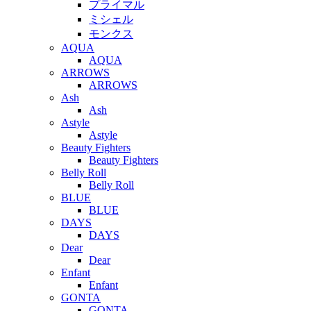
プライマル
ミシェル
モンクス
AQUA
AQUA
ARROWS
ARROWS
Ash
Ash
Astyle
Astyle
Beauty Fighters
Beauty Fighters
Belly Roll
Belly Roll
BLUE
BLUE
DAYS
DAYS
Dear
Dear
Enfant
Enfant
GONTA
GONTA