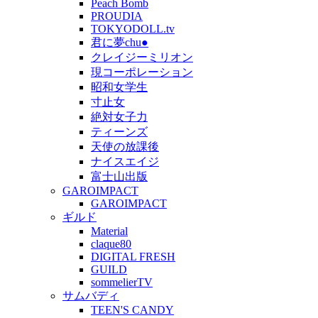
Peach Bomb
PROUDIA
TOKYODOLL.tv
君に夢chu●
クレイジーミリオン
現コーポレーション
昭和女学生
寸止女
絶対女子力
ティーンズ
天使の放課後
ナイスエイジ
富士山出版
GAROIMPACT
GAROIMPACT
ギルド
Material
claque80
DIGITAL FRESH
GUILD
sommelierTV
サムバディ
TEEN'S CANDY