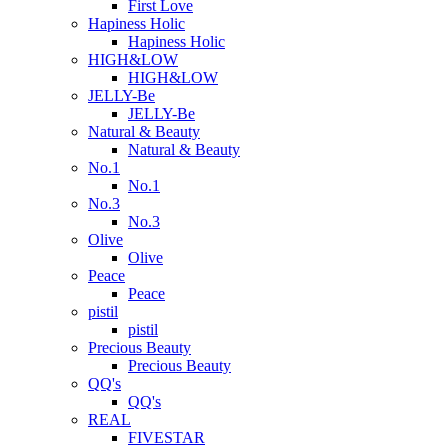
First Love
Hapiness Holic
Hapiness Holic
HIGH&LOW
HIGH&LOW
JELLY-Be
JELLY-Be
Natural & Beauty
Natural & Beauty
No.1
No.1
No.3
No.3
Olive
Olive
Peace
Peace
pistil
pistil
Precious Beauty
Precious Beauty
QQ's
QQ's
REAL
FIVESTAR