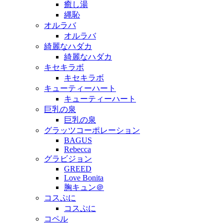
癒し湯
縄恥
オルラバ
オルラバ
綺麗なハダカ
綺麗なハダカ
キセキラボ
キセキラボ
キューティーハート
キューティーハート
巨乳の泉
巨乳の泉
グラッツコーポレーション
BAGUS
Rebecca
グラビジョン
GREED
Love Bonita
胸キュン＠
コスぷに
コスぷに
コペル