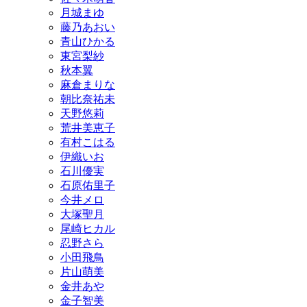
月城まゆ
藤乃あおい
青山ひかる
東宮梨紗
秋本翼
麻倉まりな
朝比奈祐未
天野悠莉
荒井美恵子
有村こはる
伊織いお
石川優実
石原佑里子
今井メロ
大塚聖月
尾崎ヒカル
忍野さら
小田飛鳥
片山萌美
金井あや
金子智美