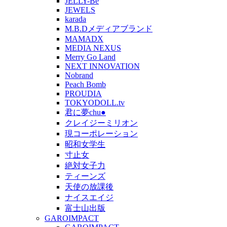
JELLY-Be
JEWELS
karada
M.B.Dメディアブランド
MAMADX
MEDIA NEXUS
Merry Go Land
NEXT INNOVATION
Nobrand
Peach Bomb
PROUDIA
TOKYODOLL.tv
君に夢chu●
クレイジーミリオン
現コーポレーション
昭和女学生
寸止女
絶対女子力
ティーンズ
天使の放課後
ナイスエイジ
富士山出版
GAROIMPACT