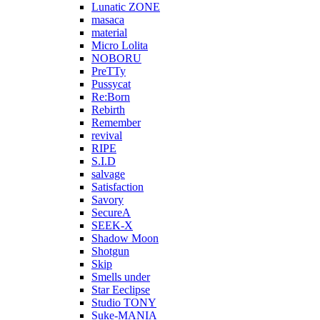
Lunatic ZONE
masaca
material
Micro Lolita
NOBORU
PreTTy
Pussycat
Re:Born
Rebirth
Remember
revival
RIPE
S.I.D
salvage
Satisfaction
Savory
SecureA
SEEK-X
Shadow Moon
Shotgun
Skip
Smells under
Star Eeclipse
Studio TONY
Suke-MANIA