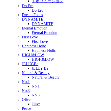
エボリューション
Do Ero
Do Ero
Dream Focus
DYNAMITE
DYNAMITE
Eternal Emotion
Eternal Emotion
First Love
First Love
Hapiness Holic
Hapiness Holic
HIGH&LOW
HIGH&LOW
JELLY-Be
JELLY-Be
Natural & Beauty
Natural & Beauty
No.1
No.1
No.3
No.3
Olive
Olive
Peace