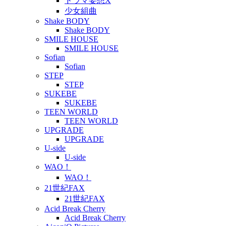
ドラマ妄想X
少女組曲
Shake BODY
Shake BODY
SMILE HOUSE
SMILE HOUSE
Sofian
Sofian
STEP
STEP
SUKEBE
SUKEBE
TEEN WORLD
TEEN WORLD
UPGRADE
UPGRADE
U-side
U-side
WAO！
WAO！
21世紀FAX
21世紀FAX
Acid Break Cherry
Acid Break Cherry