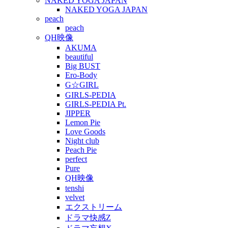
NAKED YOGA JAPAN
NAKED YOGA JAPAN
peach
peach
QH映像
AKUMA
beautiful
Big BUST
Ero-Body
G☆GIRL
GIRLS-PEDIA
GIRLS-PEDIA Pt.
JIPPER
Lemon Pie
Love Goods
Night club
Peach Pie
perfect
Pure
QH映像
tenshi
velvet
エクストリーム
ドラマ快感Z