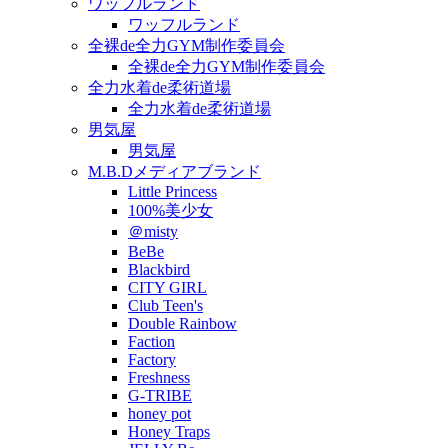
ワッフルランド
ワッフルランド
全裸de全力GYM制作委員会
全裸de全力GYM制作委員会
全力水着de柔術道場
全力水着de柔術道場
男気屋
男気屋
M.B.Dメディアブランド
Little Princess
100%美少女
＠misty
BeBe
Blackbird
CITY GIRL
Club Teen's
Double Rainbow
Faction
Factory
Freshness
G-TRIBE
honey pot
Honey Traps