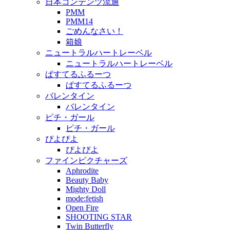
日本コンテンツ流通
PMM
PMM14
ごめんなさい！
箱娘
ニュートラルハートレーベル
ニュートラルハートレーベル
ぱすてるふるーつ
ぱすてるふるーつ
バレンタイン
バレンタイン
ピチ・ガール
ピチ・ガール
ぴよぴよ
ぴよぴよ
ファインピクチャーズ
Aphrodite
Beauty Baby
Mighty Doll
mode:fetish
Open Fire
SHOOTING STAR
Twin Butterfly