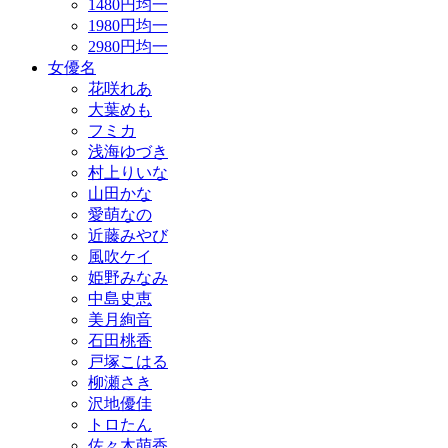
1480円均一
1980円均一
2980円均一
女優名
花咲れあ
大葉めも
フミカ
浅海ゆづき
村上りいな
山田かな
愛萌なの
近藤みやび
風吹ケイ
姫野みなみ
中島史恵
美月絢音
石田桃香
戸塚こはる
柳瀬さき
沢地優佳
トロたん
佐々木萌香