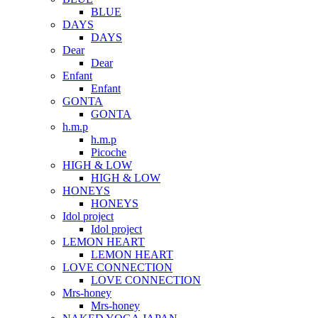
BLUE
DAYS
DAYS
Dear
Dear
Enfant
Enfant
GONTA
GONTA
h.m.p
h.m.p
Picoche
HIGH & LOW
HIGH & LOW
HONEYS
HONEYS
Idol project
Idol project
LEMON HEART
LEMON HEART
LOVE CONNECTION
LOVE CONNECTION
Mrs-honey
Mrs-honey