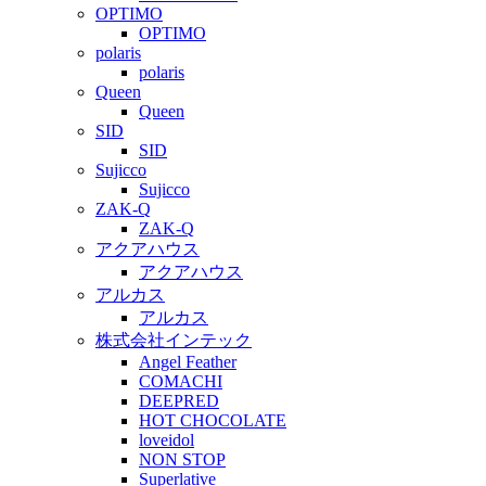
OPTIMO
OPTIMO
polaris
polaris
Queen
Queen
SID
SID
Sujicco
Sujicco
ZAK-Q
ZAK-Q
アクアハウス
アクアハウス
アルカス
アルカス
株式会社インテック
Angel Feather
COMACHI
DEEPRED
HOT CHOCOLATE
loveidol
NON STOP
Superlative