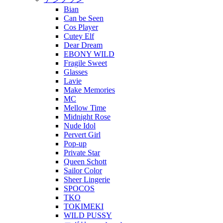
Bian
Can be Seen
Cos Player
Cutey Elf
Dear Dream
EBONY WILD
Fragile Sweet
Glasses
Lavie
Make Memories
MC
Mellow Time
Midnight Rose
Nude Idol
Pervert Girl
Pop-up
Private Star
Queen Schott
Sailor Color
Sheer Lingerie
SPOCOS
TKO
TOKIMEKI
WILD PUSSY