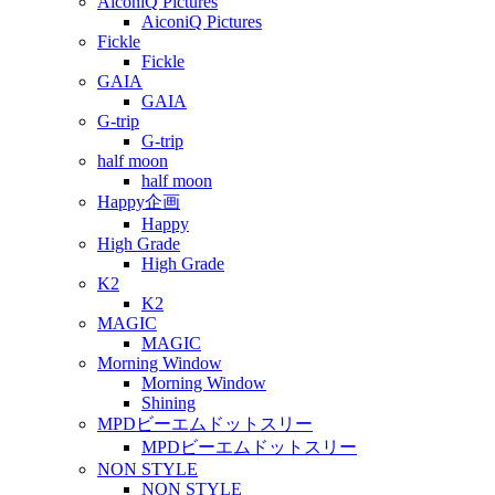
AiconiQ Pictures
AiconiQ Pictures
Fickle
Fickle
GAIA
GAIA
G-trip
G-trip
half moon
half moon
Happy企画
Happy
High Grade
High Grade
K2
K2
MAGIC
MAGIC
Morning Window
Morning Window
Shining
MPDビーエムドットスリー
MPDビーエムドットスリー
NON STYLE
NON STYLE