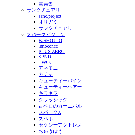
雪美舎
サンクチュアリ
sanc.project
オリガミ
サンクチュアリ
スパークビジョン
B-SHOUJO
innocence
PLUS ZERO
SPND
TWCC
アネモニ
ガチャ
キューティーパイン
キューティーヘアー
キラキラ
クラッシック
舌ベロのカーニバル
スパークX
スペボ
セクシーアクトレス
ちゅうぼう