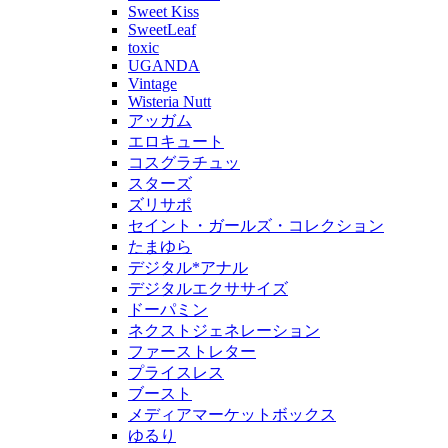
Sweet Kiss
SweetLeaf
toxic
UGANDA
Vintage
Wisteria Nutt
アッガム
エロキュート
コスグラチュッ
スターズ
ズリサポ
セイント・ガールズ・コレクション
たまゆら
デジタル*アナル
デジタルエクササイズ
ドーパミン
ネクストジェネレーション
ファーストレター
プライスレス
ブースト
メディアマーケットボックス
ゆるり