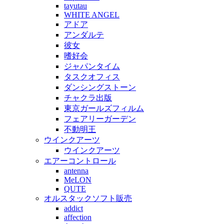
tayutau
WHITE ANGEL
アドア
アンダルテ
彼女
嗜好会
ジャパンタイム
タスクオフィス
ダンシングストーン
チャクラ出版
東京ガールズフィルム
フェアリーガーデン
不動明王
ウインクアーツ
ウインクアーツ
エアーコントロール
antenna
MeLON
QUTE
オルスタックソフト販売
addict
affection