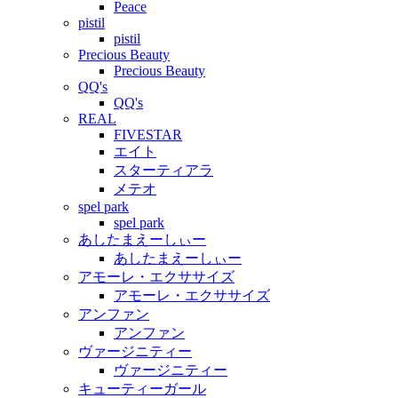
Peace
pistil
pistil
Precious Beauty
Precious Beauty
QQ's
QQ's
REAL
FIVESTAR
エイト
スターティアラ
メテオ
spel park
spel park
あしたまえーしぃー
あしたまえーしぃー
アモーレ・エクササイズ
アモーレ・エクササイズ
アンファン
アンファン
ヴァージニティー
ヴァージニティー
キューティーガール