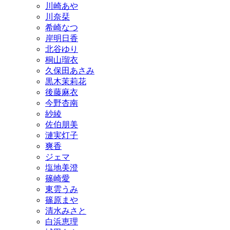
川崎あや
川奈栞
希崎なつ
岸明日香
北谷ゆり
桐山瑠衣
久保田あさみ
黒木茉莉花
後藤麻衣
今野杏南
紗綾
佐伯朋美
漣実灯子
爽香
ジェマ
塩地美澄
篠崎愛
東雲うみ
篠原まや
清水みさと
白浜恵理