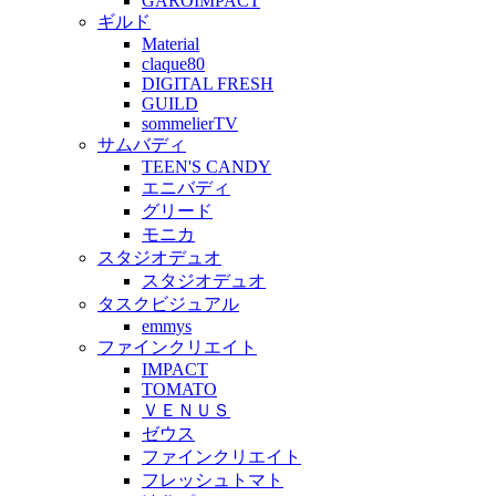
GAROIMPACT
ギルド
Material
claque80
DIGITAL FRESH
GUILD
sommelierTV
サムバディ
TEEN'S CANDY
エニバディ
グリード
モニカ
スタジオデュオ
スタジオデュオ
タスクビジュアル
emmys
ファインクリエイト
IMPACT
TOMATO
ＶＥＮＵＳ
ゼウス
ファインクリエイト
フレッシュトマト