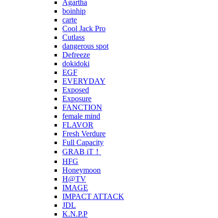
Agartha
boinhip
carte
Cool Jack Pro
Cutlass
dangerous spot
Defreeze
dokidoki
EGF
EVERYDAY
Exposed
Exposure
FANCTION
female mind
FLAVOR
Fresh Verdure
Full Capacity
GRAB iT！
HFG
Honeymoon
H@TV
IMAGE
IMPACT ATTACK
JDL
K.N.P.P