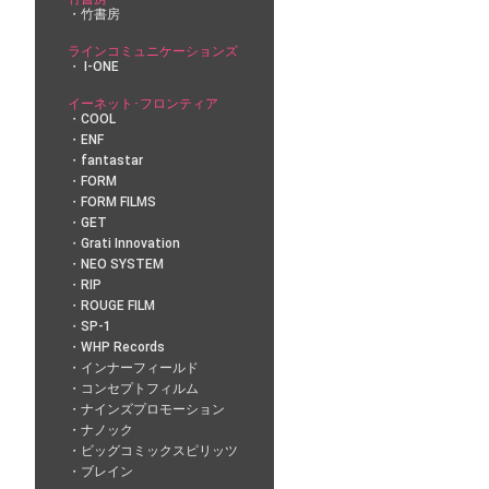
竹書房
ラインコミュニケーションズ
I-ONE
イーネット･フロンティア
COOL
ENF
fantastar
FORM
FORM FILMS
GET
Grati Innovation
NEO SYSTEM
RIP
ROUGE FILM
SP-1
WHP Records
インナーフィールド
コンセプトフィルム
ナインズプロモーション
ナノック
ビッグコミックスピリッツ
ブレイン