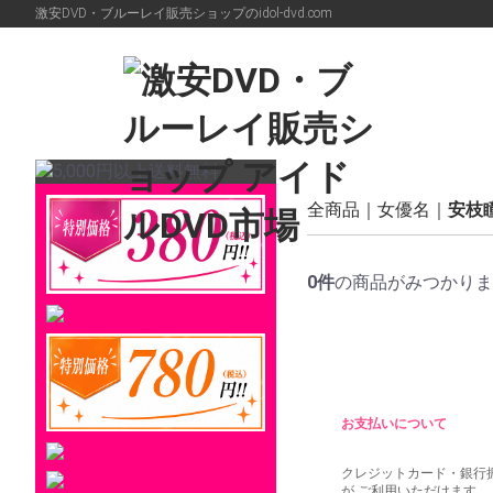
激安DVD・ブルーレイ販売ショップのidol-dvd.com
全商品
女優名
安枝
0
件
の商品がみつかり
お支払いについて
クレジットカード・銀行
が ご利用いただけます。