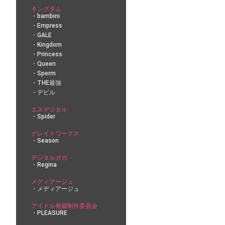
キングダム
bambini
Empress
GALE
Kingdom
Princess
Queen
Sperm
THE最強
デビル
エスデジタル
Spider
グレイトワークス
Season
デジタルガガ
Regina
メディアージュ
メディアージュ
アイドル発掘制作委員会
PLEASURE