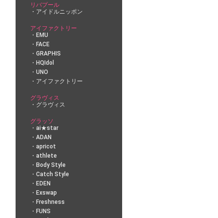
リバプール
アイドルニッポン
アイファクトリー
EMU
FACE
GRAPHIS
HQIdol
UNO
アイファクトリー
グラヴィス
グラヴィス
グラッソ
ai★star
ADAN
apricot
athlete
Body Style
Catch Style
EDEN
Exswap
Freshness
FUNS