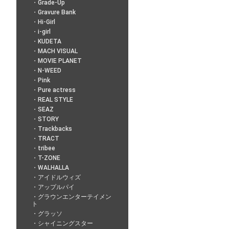
Grade-Up
Gravure Bank
Hi-Girl
i-girl
KUDETA
MACH VISUAL
MOVIE PLANET
N-WEED
Pink
Pure actress
REAL STYLE
SEAZ
STORY
Trackbacks
TRACT
tribee
T-ZONE
WALHALLA
アイドルウィズ
アップルパイ
グラウンエンターテイメン
ト
グラッソ
シャイニングスター