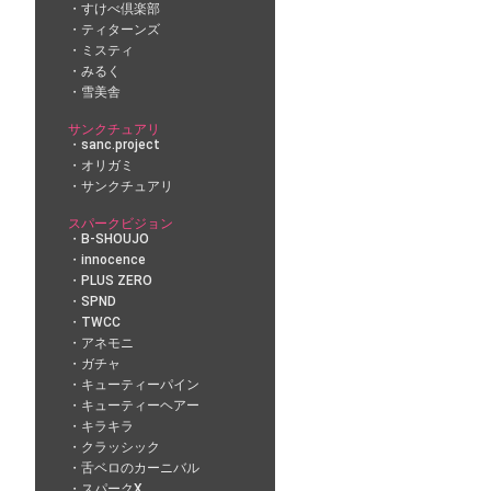
すけべ倶楽部
ティターンズ
ミスティ
みるく
雪美舎
サンクチュアリ
sanc.project
オリガミ
サンクチュアリ
スパークビジョン
B-SHOUJO
innocence
PLUS ZERO
SPND
TWCC
アネモニ
ガチャ
キューティーパイン
キューティーヘアー
キラキラ
クラッシック
舌ベロのカーニバル
スパークX