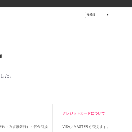
瞳
ました。
クレジットカードについて
振込（みずほ銀行）・代金引換
VISA／MASTER
が使えます。