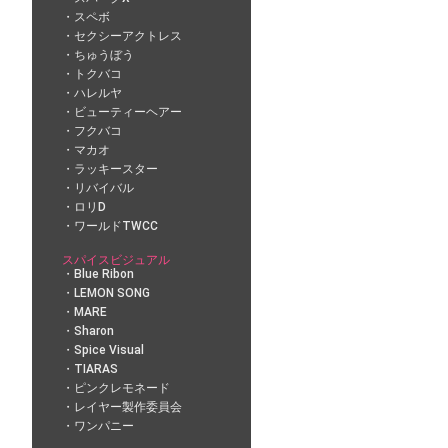
スペボ
セクシーアクトレス
ちゅうぼう
トクバコ
ハレルヤ
ビューティーヘアー
フクバコ
マカオ
ラッキースター
リバイバル
ロリD
ワールドTWCC
スパイスビジュアル
Blue Ribon
LEMON SONG
MARE
Sharon
Spice Visual
TIARAS
ピンクレモネード
レイヤー製作委員会
ワンパニー