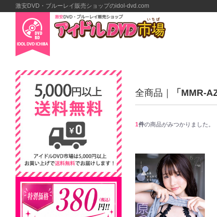
激安DVD・ブルーレイ販売ショップのidol-dvd.com
全商品
「MMR-A
1
件
の商品がみつかりました。