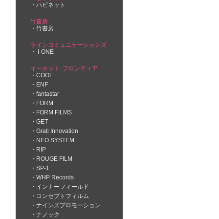
ハピネット
竹書房
竹書房
ラインコミュニケーションズ
I-ONE
イーネット･フロンティア
COOL
ENF
fantastar
FORM
FORM FILMS
GET
Grati Innovation
NEO SYSTEM
RIP
ROUGE FILM
SP-1
WHP Records
インナーフィールド
コンセプトフィルム
ナインズプロモーション
ナノック