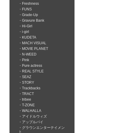
Freshness
FUNS
Grade-Up
Gravure Bank
Hi-Girl
i-girl
KUDETA
MACH VISUAL
MOVIE PLANET
N-WEED
Pink
Pure actress
REAL STYLE
SEAZ
STORY
Trackbacks
TRACT
tribee
T-ZONE
WALHALLA
アイドルウィズ
アップルパイ
グラウンエンターテイメン
ト