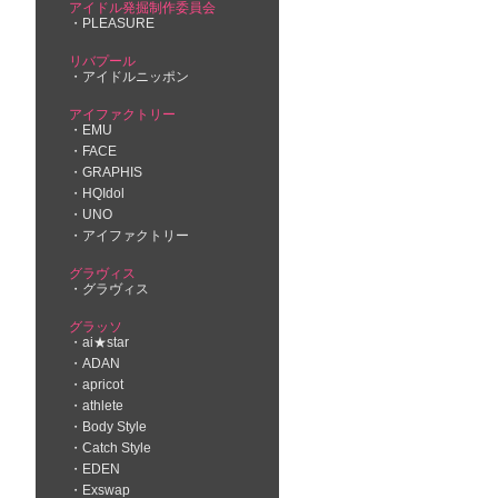
アイドル発掘制作委員会
PLEASURE
リバプール
アイドルニッポン
アイファクトリー
EMU
FACE
GRAPHIS
HQIdol
UNO
アイファクトリー
グラヴィス
グラヴィス
グラッソ
ai★star
ADAN
apricot
athlete
Body Style
Catch Style
EDEN
Exswap