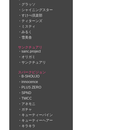
グラッソ
シャイニングスター
すけべ倶楽部
ティターンズ
ミスティ
みるく
雪美舎
サンクチュアリ
sanc.project
オリガミ
サンクチュアリ
スパークビジョン
B-SHOUJO
innocence
PLUS ZERO
SPND
TWCC
アネモニ
ガチャ
キューティーパイン
キューティーヘアー
キラキラ