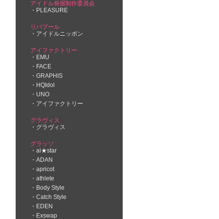
アイドル発掘制作委員会
PLEASURE
リバプール
アイドルニッポン
アイファクトリー
EMU
FACE
GRAPHIS
HQIdol
UNO
アイファクトリー
グラヴィス
グラヴィス
グラッソ
ai★star
ADAN
apricot
athlete
Body Style
Catch Style
EDEN
Exswap