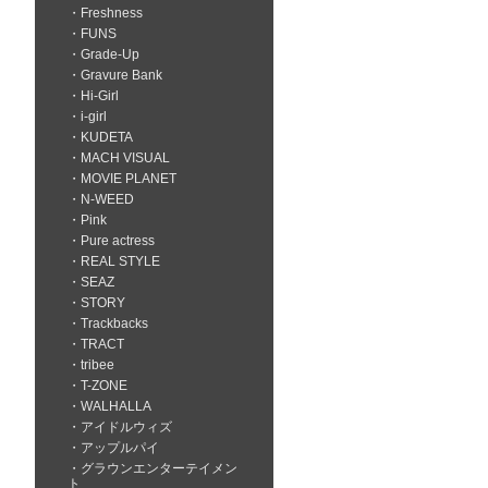
Freshness
FUNS
Grade-Up
Gravure Bank
Hi-Girl
i-girl
KUDETA
MACH VISUAL
MOVIE PLANET
N-WEED
Pink
Pure actress
REAL STYLE
SEAZ
STORY
Trackbacks
TRACT
tribee
T-ZONE
WALHALLA
アイドルウィズ
アップルパイ
グラウンエンターテイメン
ト