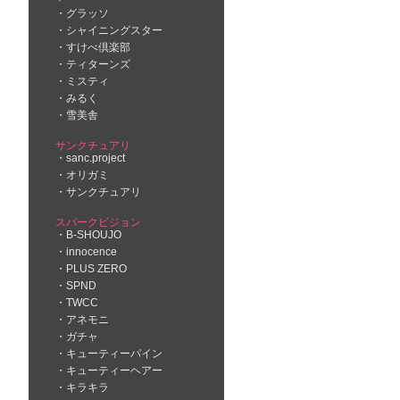
グラッソ
シャイニングスター
すけべ倶楽部
ティターンズ
ミスティ
みるく
雪美舎
サンクチュアリ
sanc.project
オリガミ
サンクチュアリ
スパークビジョン
B-SHOUJO
innocence
PLUS ZERO
SPND
TWCC
アネモニ
ガチャ
キューティーパイン
キューティーヘアー
キラキラ