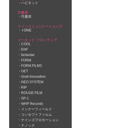
ハピネット
竹書房
竹書房
ラインコミュニケーションズ
I-ONE
イーネット･フロンティア
COOL
ENF
fantastar
FORM
FORM FILMS
GET
Grati Innovation
NEO SYSTEM
RIP
ROUGE FILM
SP-1
WHP Records
インナーフィールド
コンセプトフィルム
ナインズプロモーション
ナノック