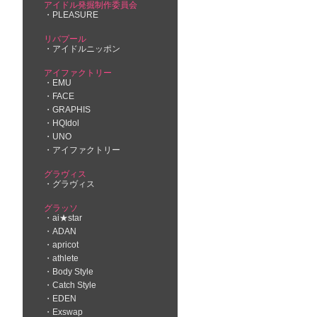
アイドル発掘制作委員会
PLEASURE
リバプール
アイドルニッポン
アイファクトリー
EMU
FACE
GRAPHIS
HQIdol
UNO
アイファクトリー
グラヴィス
グラヴィス
グラッソ
ai★star
ADAN
apricot
athlete
Body Style
Catch Style
EDEN
Exswap