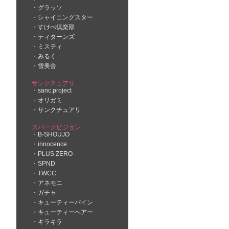
グラッソ
シャイニングスター
すけべ倶楽部
ティターンズ
ミスティ
みるく
雪美舎
サンクチュアリ
sanc.project
オリガミ
サンクチュアリ
スパークビジョン
B-SHOUJO
innocence
PLUS ZERO
SPND
TWCC
アネモニ
ガチャ
キューティーパイン
キューティーヘアー
キラキラ