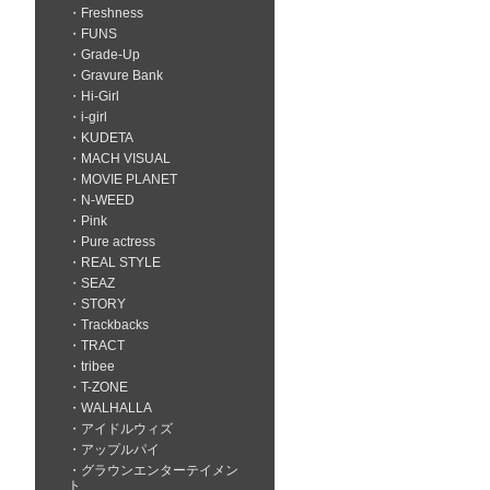
Freshness
FUNS
Grade-Up
Gravure Bank
Hi-Girl
i-girl
KUDETA
MACH VISUAL
MOVIE PLANET
N-WEED
Pink
Pure actress
REAL STYLE
SEAZ
STORY
Trackbacks
TRACT
tribee
T-ZONE
WALHALLA
アイドルウィズ
アップルパイ
グラウンエンターテイメン
ト