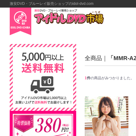
激安DVD・ブルーレイ販売ショップのidol-dvd.com
全商品
「MMR-A
1
件
の商品がみつかりました。