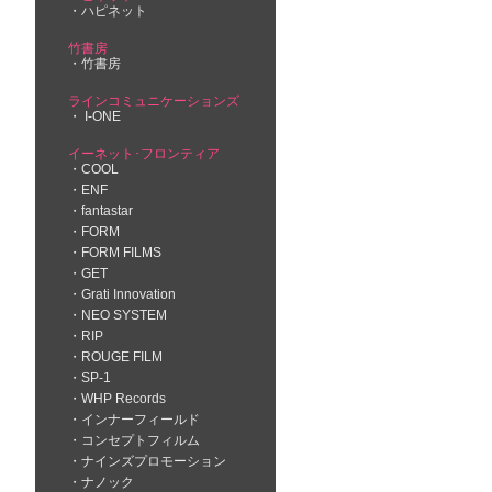
ハピネット
竹書房
竹書房
ラインコミュニケーションズ
I-ONE
イーネット･フロンティア
COOL
ENF
fantastar
FORM
FORM FILMS
GET
Grati Innovation
NEO SYSTEM
RIP
ROUGE FILM
SP-1
WHP Records
インナーフィールド
コンセプトフィルム
ナインズプロモーション
ナノック