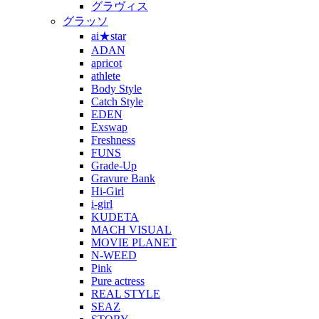
グラヴィス
グラッソ
ai★star
ADAN
apricot
athlete
Body Style
Catch Style
EDEN
Exswap
Freshness
FUNS
Grade-Up
Gravure Bank
Hi-Girl
i-girl
KUDETA
MACH VISUAL
MOVIE PLANET
N-WEED
Pink
Pure actress
REAL STYLE
SEAZ