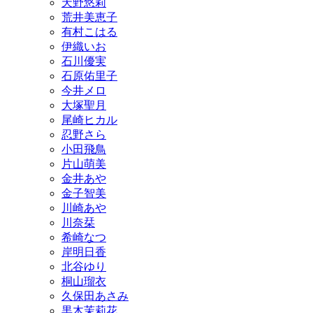
天野悠莉
荒井美恵子
有村こはる
伊織いお
石川優実
石原佑里子
今井メロ
大塚聖月
尾崎ヒカル
忍野さら
小田飛鳥
片山萌美
金井あや
金子智美
川崎あや
川奈栞
希崎なつ
岸明日香
北谷ゆり
桐山瑠衣
久保田あさみ
黒木茉莉花