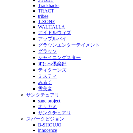
STORY
Trackbacks
TRACT
tribee
T-ZONE
WALHALLA
アイドルウィズ
アップルパイ
グラウンエンターテイメント
グラッソ
シャイニングスター
すけべ倶楽部
ティターンズ
ミスティ
みるく
雪美舎
サンクチュアリ
sanc.project
オリガミ
サンクチュアリ
スパークビジョン
B-SHOUJO
innocence