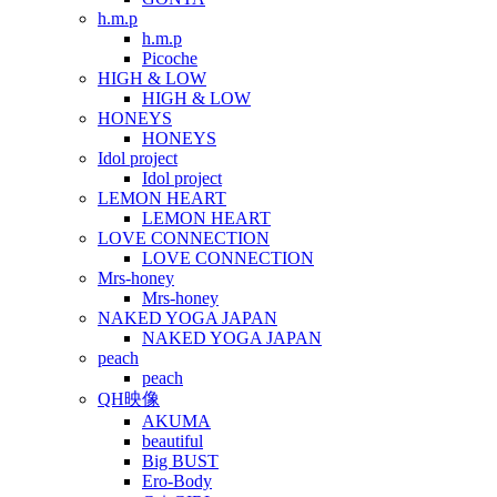
h.m.p
h.m.p
Picoche
HIGH & LOW
HIGH & LOW
HONEYS
HONEYS
Idol project
Idol project
LEMON HEART
LEMON HEART
LOVE CONNECTION
LOVE CONNECTION
Mrs-honey
Mrs-honey
NAKED YOGA JAPAN
NAKED YOGA JAPAN
peach
peach
QH映像
AKUMA
beautiful
Big BUST
Ero-Body