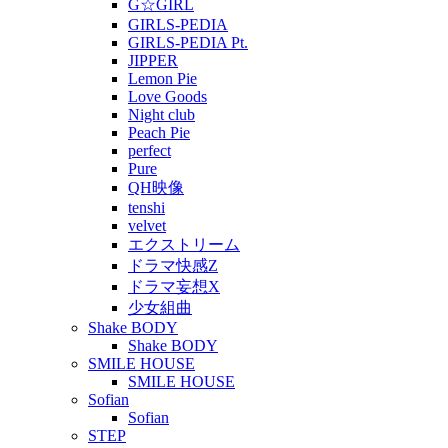
G☆GIRL
GIRLS-PEDIA
GIRLS-PEDIA Pt.
JIPPER
Lemon Pie
Love Goods
Night club
Peach Pie
perfect
Pure
QH映像
tenshi
velvet
エクストリーム
ドラマ快感Z
ドラマ妄想X
少女組曲
Shake BODY
Shake BODY
SMILE HOUSE
SMILE HOUSE
Sofian
Sofian
STEP