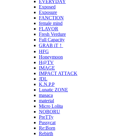
EVERYDAY
Exposed
Exposure
FANCTION
female mind
FLAVOR
Fresh Verdure
Full Capacity
GRAB iT！
HFG
Honeymoon
H@TV
IMAGE
IMPACT ATTACK
JDL
K.N.P.P
Lunatic ZONE
masaca
material
Micro Lolita
NOBORU
PreTTy
Pussycat
Re:Born
Rebirth