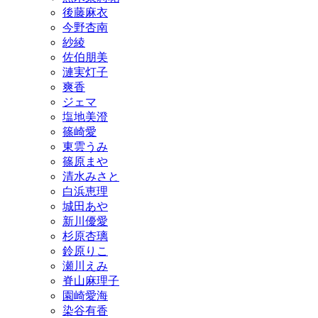
後藤麻衣
今野杏南
紗綾
佐伯朋美
漣実灯子
爽香
ジェマ
塩地美澄
篠崎愛
東雲うみ
篠原まや
清水みさと
白浜恵理
城田あや
新川優愛
杉原杏璃
鈴原りこ
瀬川えみ
脊山麻理子
園崎愛海
染谷有香