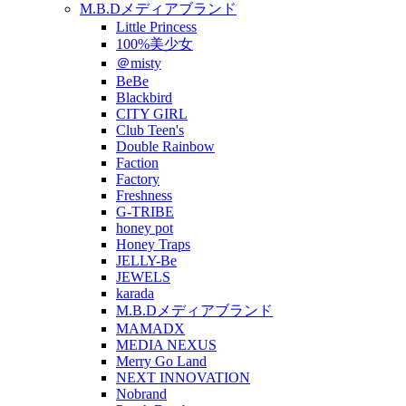
M.B.Dメディアブランド
Little Princess
100%美少女
＠misty
BeBe
Blackbird
CITY GIRL
Club Teen's
Double Rainbow
Faction
Factory
Freshness
G-TRIBE
honey pot
Honey Traps
JELLY-Be
JEWELS
karada
M.B.Dメディアブランド
MAMADX
MEDIA NEXUS
Merry Go Land
NEXT INNOVATION
Nobrand