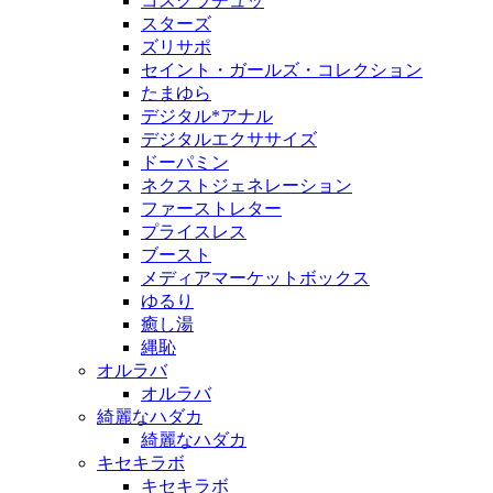
コスグラチュッ
スターズ
ズリサポ
セイント・ガールズ・コレクション
たまゆら
デジタル*アナル
デジタルエクササイズ
ドーパミン
ネクストジェネレーション
ファーストレター
プライスレス
ブースト
メディアマーケットボックス
ゆるり
癒し湯
縄恥
オルラバ
オルラバ
綺麗なハダカ
綺麗なハダカ
キセキラボ
キセキラボ