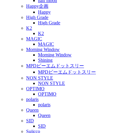
half moon
Happy企画
Happy
High Grade
High Grade
K2
K2
MAGIC
MAGIC
Morning Window
Morning Window
Shining
MPDビーエムドットスリー
MPDビーエムドットスリー
NON STYLE
NON STYLE
OPTIMO
OPTIMO
polaris
polaris
Queen
Queen
SID
SID
Sujicco