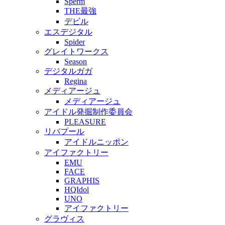
Sperm
THE最強
デビル
エスデジタル
Spider
グレイトワークス
Season
デジタルガガ
Regina
メディアージュ
メディアージュ
アイドル発掘制作委員会
PLEASURE
リバプール
アイドルニッポン
アイファクトリー
EMU
FACE
GRAPHIS
HQIdol
UNO
アイファクトリー
グラヴィス