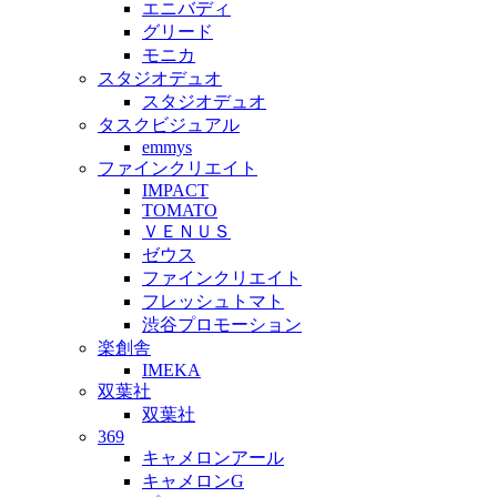
エニバディ
グリード
モニカ
スタジオデュオ
スタジオデュオ
タスクビジュアル
emmys
ファインクリエイト
IMPACT
TOMATO
ＶＥＮＵＳ
ゼウス
ファインクリエイト
フレッシュトマト
渋谷プロモーション
楽創舎
IMEKA
双葉社
双葉社
369
キャメロンアール
キャメロンG