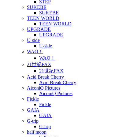
STEP
SUKEBE
SUKEBE
TEEN WORLD
TEEN WORLD
UPGRADE
UPGRADE
U-side
U-side
WAO！
WAO！
21世紀FAX
21世紀FAX
Acid Break Cherry
Acid Break Cherry
AiconiQ Pictures
AiconiQ Pictures
Fickle
Fickle
GAIA
GAIA
G-trip
G-trip
half moon