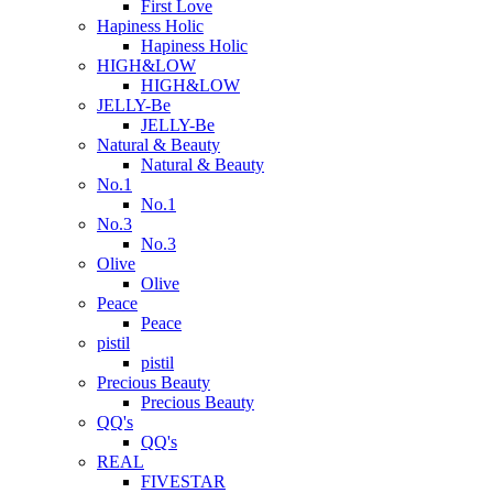
First Love
Hapiness Holic
Hapiness Holic
HIGH&LOW
HIGH&LOW
JELLY-Be
JELLY-Be
Natural & Beauty
Natural & Beauty
No.1
No.1
No.3
No.3
Olive
Olive
Peace
Peace
pistil
pistil
Precious Beauty
Precious Beauty
QQ's
QQ's
REAL
FIVESTAR