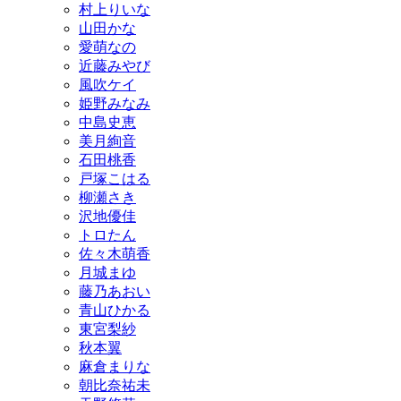
村上りいな
山田かな
愛萌なの
近藤みやび
風吹ケイ
姫野みなみ
中島史恵
美月絢音
石田桃香
戸塚こはる
柳瀬さき
沢地優佳
トロたん
佐々木萌香
月城まゆ
藤乃あおい
青山ひかる
東宮梨紗
秋本翼
麻倉まりな
朝比奈祐未