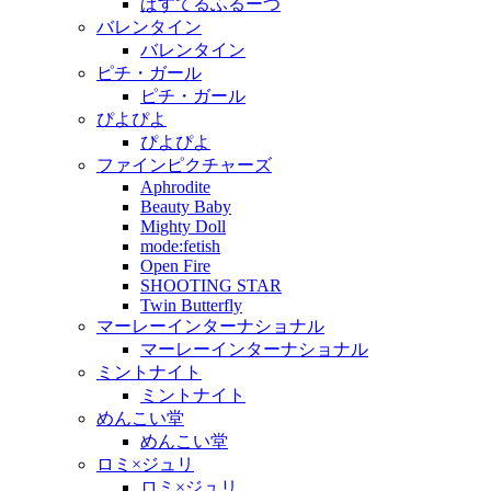
ぱすてるふるーつ
バレンタイン
バレンタイン
ピチ・ガール
ピチ・ガール
ぴよぴよ
ぴよぴよ
ファインピクチャーズ
Aphrodite
Beauty Baby
Mighty Doll
mode:fetish
Open Fire
SHOOTING STAR
Twin Butterfly
マーレーインターナショナル
マーレーインターナショナル
ミントナイト
ミントナイト
めんこい堂
めんこい堂
ロミ×ジュリ
ロミ×ジュリ