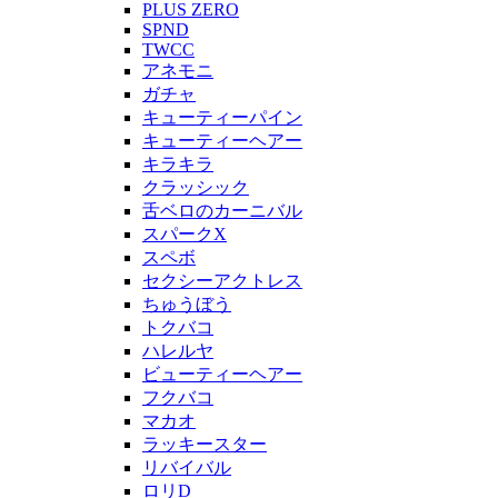
PLUS ZERO
SPND
TWCC
アネモニ
ガチャ
キューティーパイン
キューティーヘアー
キラキラ
クラッシック
舌ベロのカーニバル
スパークX
スペボ
セクシーアクトレス
ちゅうぼう
トクバコ
ハレルヤ
ビューティーヘアー
フクバコ
マカオ
ラッキースター
リバイバル
ロリD