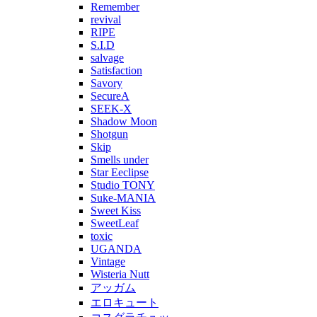
Remember
revival
RIPE
S.I.D
salvage
Satisfaction
Savory
SecureA
SEEK-X
Shadow Moon
Shotgun
Skip
Smells under
Star Eeclipse
Studio TONY
Suke-MANIA
Sweet Kiss
SweetLeaf
toxic
UGANDA
Vintage
Wisteria Nutt
アッガム
エロキュート