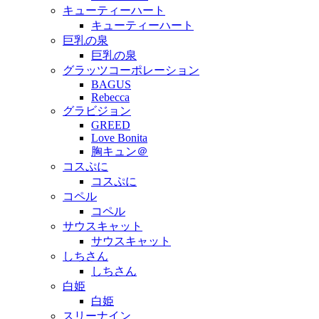
キューティーハート
キューティーハート
巨乳の泉
巨乳の泉
グラッツコーポレーション
BAGUS
Rebecca
グラビジョン
GREED
Love Bonita
胸キュン＠
コスぷに
コスぷに
コペル
コペル
サウスキャット
サウスキャット
しちさん
しちさん
白姫
白姫
スリーナイン