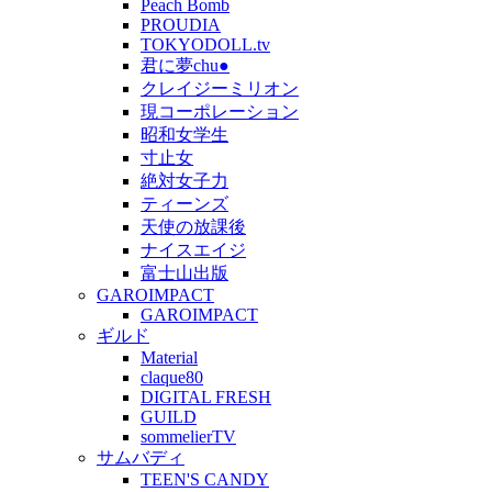
Peach Bomb
PROUDIA
TOKYODOLL.tv
君に夢chu●
クレイジーミリオン
現コーポレーション
昭和女学生
寸止女
絶対女子力
ティーンズ
天使の放課後
ナイスエイジ
富士山出版
GAROIMPACT
GAROIMPACT
ギルド
Material
claque80
DIGITAL FRESH
GUILD
sommelierTV
サムバディ
TEEN'S CANDY