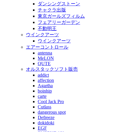
ダンシングストーン
チャクラ出版
東京ガールズフィルム
フェアリーガーデン
不動明王
ウインクアーツ
ウインクアーツ
エアーコントロール
antenna
MeLON
QUTE
オルスタックソフト販売
addict
affection
Agartha
boinhip
carte
Cool Jack Pro
Cutlass
dangerous spot
Defreeze
dokidoki
EGF