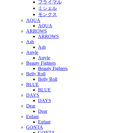
プライマル
ミシェル
モンクス
AQUA
AQUA
ARROWS
ARROWS
Ash
Ash
Astyle
Astyle
Beauty Fighters
Beauty Fighters
Belly Roll
Belly Roll
BLUE
BLUE
DAYS
DAYS
Dear
Dear
Enfant
Enfant
GONTA
GONTA