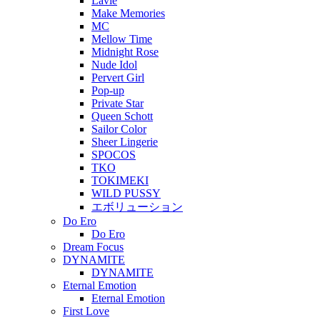
Lavie
Make Memories
MC
Mellow Time
Midnight Rose
Nude Idol
Pervert Girl
Pop-up
Private Star
Queen Schott
Sailor Color
Sheer Lingerie
SPOCOS
TKO
TOKIMEKI
WILD PUSSY
エボリューション
Do Ero
Do Ero
Dream Focus
DYNAMITE
DYNAMITE
Eternal Emotion
Eternal Emotion
First Love