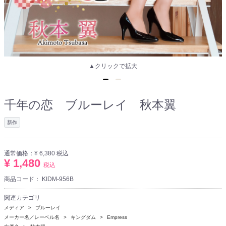
▲クリックで拡大
千年の恋 ブルーレイ 秋本翼
新作
通常価格：
¥ 6,380
税込
¥ 1,480
税込
商品コード：
KIDM-956B
関連カテゴリ
メディア
ブルーレイ
メーカー名／レーベル名
キングダム
Empress