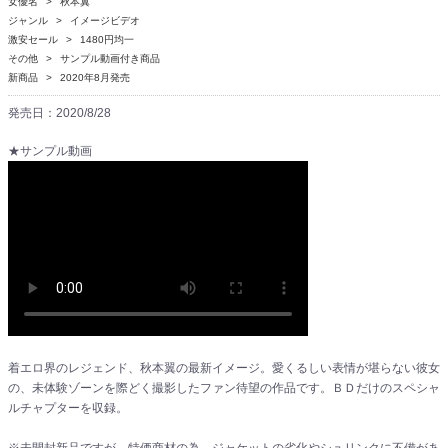
女優名
秋本翼
ジャンル
イメージビデオ
激安セール
1480円均一
その他
サンプル動画付き商品
新商品
2020年8月発売
発売日：2020/8/28
★サンプル動画
着エロ界のレジェンド、秋本翼の最新イメージ。愛くるしい表情が堪らない彼女
の、未体験ゾーンを際どく撮影したファン待望の作品です。ＢＤだけのスペシャ
ルチャプターを収録。
※未開封新品ですが、特価商材の為、ジャケットの劣化やシュリンクに不備があ